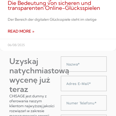
Die Bedeutung von sicheren und
transparenten Online-Glücksspielen
Der Bereich der digitalen Glücksspiele steht im stetige
READ MORE »
06/08/2025
Uzyskaj
Nazwa
natychmiastową
wycenę już
Adres
e-
teraz
mail
CHISAGE jest dumny z
Numer
oferowania naszym
telefonu
klientom najwyższej jakości
rozwiązań w zakresie
magazynowania energii,