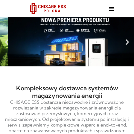
跳
至
内
容
Kompleksowy dostawca systemów
magazynowania energii
CHISAGE ESS dostarcza niezawodne i zrównoważone
rozwiązania w zakresie magazynowania energii dla
zastosowań przemysłowych, komercyjnych oraz
mieszkaniowych. Od projektowania systemu po instalację i
serwis, zapewniamy kompleksowe wsparcie end-to-end,
oparte na zaawansowanych produktach i sprawdzonym