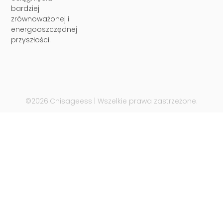
bardziej
zrównoważonej i
energooszczędnej
przyszłości.
©2026.Chisageess | Wszelkie prawa zastrzeżone.