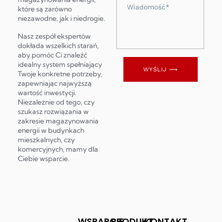
Wiadomość
które są zarówno
niezawodne, jak i niedrogie.
Nasz zespół ekspertów
dokłada wszelkich starań,
aby pomóc Ci znaleźć
idealny system spełniający
WYŚLIJ ⟶
Twoje konkretne potrzeby,
zapewniając najwyższą
wartość inwestycji.
Niezależnie od tego, czy
szukasz rozwiązania w
zakresie magazynowania
energii w budynkach
mieszkalnych, czy
komercyjnych, mamy dla
Ciebie wsparcie.
WSPARCIE
PRODUKT
KONTAKT