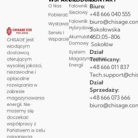
O Nas
Falownik
Biuro:
Sieciowy
+48 666 040 555
Pobierać
Falownik
biuro@chisage.co
Wystawa
Hybrydowy
Sokołowska
Serwis I
45D,05-806
Akumulator
Wsparcie
CHISAGE jest
Domowy
Sokołów
wiodącym
Dział
System
dostawcą
Magazynowania
Techniczny:
oferującym
Energii
wysokiej jakości,
+48 666 011 837
niezawodne i
Tech.support@chi
opłacalne
Dział
rozwiązania w
Sprzedaży:
zakresie
+48 666 073 666
magazynowania
energii. Nie
biuro@chisage.co
możemy się
doczekać
współpracy z
Państwem w celu
osiągnięcia