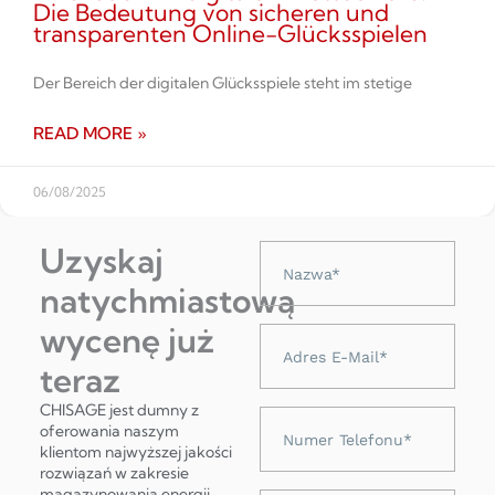
Die Bedeutung von sicheren und
transparenten Online-Glücksspielen
Der Bereich der digitalen Glücksspiele steht im stetige
READ MORE »
06/08/2025
Uzyskaj
Nazwa
natychmiastową
wycenę już
Adres
e-
teraz
mail
CHISAGE jest dumny z
Numer
oferowania naszym
telefonu
klientom najwyższej jakości
rozwiązań w zakresie
magazynowania energii,