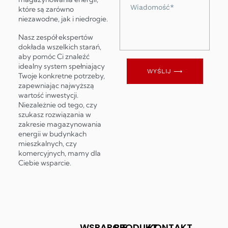
Wiadomość
które są zarówno
niezawodne, jak i niedrogie.
Nasz zespół ekspertów
dokłada wszelkich starań,
aby pomóc Ci znaleźć
idealny system spełniający
WYŚLIJ ⟶
Twoje konkretne potrzeby,
zapewniając najwyższą
wartość inwestycji.
Niezależnie od tego, czy
szukasz rozwiązania w
zakresie magazynowania
energii w budynkach
mieszkalnych, czy
komercyjnych, mamy dla
Ciebie wsparcie.
WSPARCIE
PRODUKT
KONTAKT