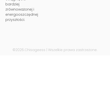
bardziej
zrównoważonej i
energooszczędnej
przyszłości.
©2026.Chisageess | Wszelkie prawa zastrzeżone.