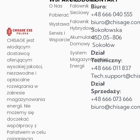
O Nas
Falownik
Biuro:
Sieciowy
+48 666 040 555
Pobierać
Falownik
biuro@chisage.co
Wystawa
Hybrydowy
Sokołowska
Serwis I
45D,05-806
Akumulator
Wsparcie
CHISAGE jest
Domowy
Sokołów
wiodącym
Dział
System
dostawcą
Magazynowania
Techniczny:
oferującym
Energii
wysokiej jakości,
+48 666 011 837
niezawodne i
Tech.support@chi
opłacalne
Dział
rozwiązania w
Sprzedaży:
zakresie
+48 666 073 666
magazynowania
energii. Nie
biuro@chisage.co
możemy się
doczekać
współpracy z
Państwem w celu
osiągnięcia