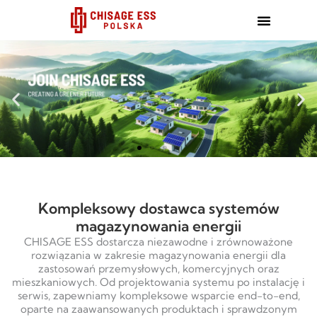
跳
至
内
容
Kompleksowy dostawca systemów
magazynowania energii
CHISAGE ESS dostarcza niezawodne i zrównoważone
rozwiązania w zakresie magazynowania energii dla
zastosowań przemysłowych, komercyjnych oraz
mieszkaniowych. Od projektowania systemu po instalację i
serwis, zapewniamy kompleksowe wsparcie end-to-end,
oparte na zaawansowanych produktach i sprawdzonym