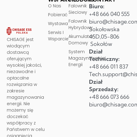
O Nas
Falownik
Biuro:
Sieciowy
+48 666 040 555
Pobierać
Falownik
biuro@chisage.co
Wystawa
Hybrydowy
Sokołowska
Serwis I
45D,05-806
Akumulator
Wsparcie
CHISAGE jest
Domowy
Sokołów
wiodącym
Dział
System
dostawcą
Magazynowania
Techniczny:
oferującym
Energii
wysokiej jakości,
+48 666 011 837
niezawodne i
Tech.support@chi
opłacalne
Dział
rozwiązania w
Sprzedaży:
zakresie
+48 666 073 666
magazynowania
energii. Nie
biuro@chisage.co
możemy się
doczekać
współpracy z
Państwem w celu
osiągnięcia