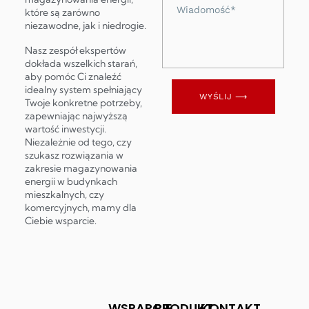
Wiadomość
które są zarówno
niezawodne, jak i niedrogie.
Nasz zespół ekspertów
dokłada wszelkich starań,
aby pomóc Ci znaleźć
idealny system spełniający
WYŚLIJ ⟶
Twoje konkretne potrzeby,
zapewniając najwyższą
wartość inwestycji.
Niezależnie od tego, czy
szukasz rozwiązania w
zakresie magazynowania
energii w budynkach
mieszkalnych, czy
komercyjnych, mamy dla
Ciebie wsparcie.
WSPARCIE
PRODUKT
KONTAKT