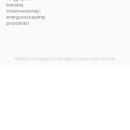
bardziej
zrównoważonej i
energooszczędnej
przyszłości.
©2026.Chisageess | Wszelkie prawa zastrzeżone.