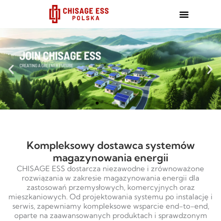
跳
至
内
容
Kompleksowy dostawca systemów
magazynowania energii
CHISAGE ESS dostarcza niezawodne i zrównoważone
rozwiązania w zakresie magazynowania energii dla
zastosowań przemysłowych, komercyjnych oraz
mieszkaniowych. Od projektowania systemu po instalację i
serwis, zapewniamy kompleksowe wsparcie end-to-end,
oparte na zaawansowanych produktach i sprawdzonym