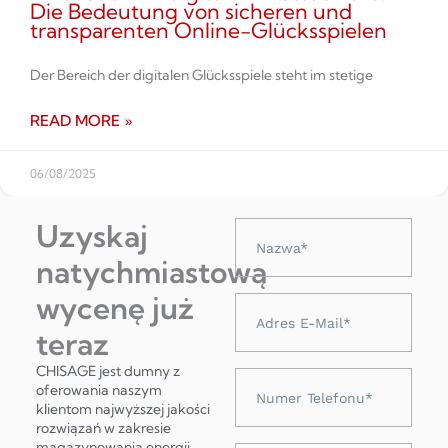
Die Bedeutung von sicheren und
transparenten Online-Glücksspielen
Der Bereich der digitalen Glücksspiele steht im stetige
READ MORE »
06/08/2025
Uzyskaj
Nazwa
natychmiastową
wycenę już
Adres
e-
teraz
mail
CHISAGE jest dumny z
Numer
oferowania naszym
telefonu
klientom najwyższej jakości
rozwiązań w zakresie
magazynowania energii,