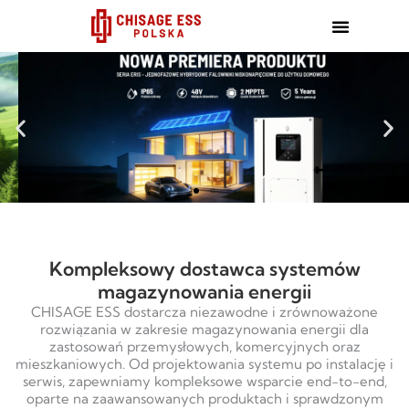
跳
至
内
容
Kompleksowy dostawca systemów
magazynowania energii
CHISAGE ESS dostarcza niezawodne i zrównoważone
rozwiązania w zakresie magazynowania energii dla
zastosowań przemysłowych, komercyjnych oraz
mieszkaniowych. Od projektowania systemu po instalację i
serwis, zapewniamy kompleksowe wsparcie end-to-end,
oparte na zaawansowanych produktach i sprawdzonym