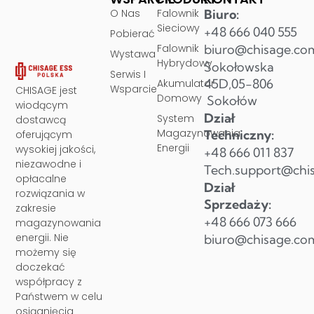
O Nas
Falownik
Biuro:
Sieciowy
+48 666 040 555
Pobierać
Falownik
biuro@chisage.co
Wystawa
Hybrydowy
Sokołowska
Serwis I
45D,05-806
Akumulator
Wsparcie
CHISAGE jest
Domowy
Sokołów
wiodącym
Dział
System
dostawcą
Magazynowania
Techniczny:
oferującym
Energii
wysokiej jakości,
+48 666 011 837
niezawodne i
Tech.support@chi
opłacalne
Dział
rozwiązania w
Sprzedaży:
zakresie
+48 666 073 666
magazynowania
energii. Nie
biuro@chisage.co
możemy się
doczekać
współpracy z
Państwem w celu
osiągnięcia