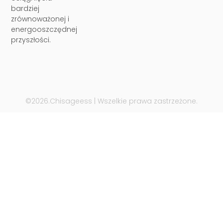
bardziej
zrównoważonej i
energooszczędnej
przyszłości.
©2026.Chisageess | Wszelkie prawa zastrzeżone.