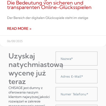
Die Bedeutung von sicheren und
transparenten Online-Glücksspielen
Der Bereich der digitalen Glücksspiele steht im stetige
READ MORE »
06/08/2025
Uzyskaj
Nazwa
natychmiastową
wycenę już
Adres
e-
teraz
mail
CHISAGE jest dumny z
Numer
oferowania naszym
telefonu
klientom najwyższej jakości
rozwiązań w zakresie
magazynowania energii,