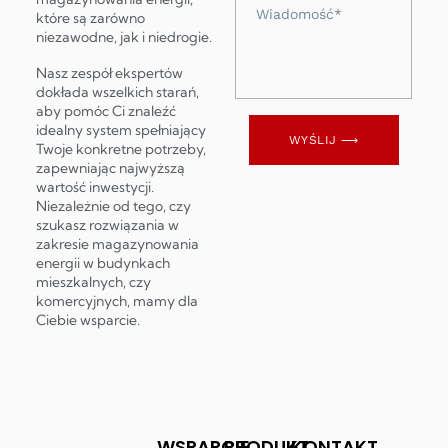
Wiadomość
które są zarówno
niezawodne, jak i niedrogie.
Nasz zespół ekspertów
dokłada wszelkich starań,
aby pomóc Ci znaleźć
idealny system spełniający
WYŚLIJ ⟶
Twoje konkretne potrzeby,
zapewniając najwyższą
wartość inwestycji.
Niezależnie od tego, czy
szukasz rozwiązania w
zakresie magazynowania
energii w budynkach
mieszkalnych, czy
komercyjnych, mamy dla
Ciebie wsparcie.
WSPARCIE
PRODUKT
KONTAKT