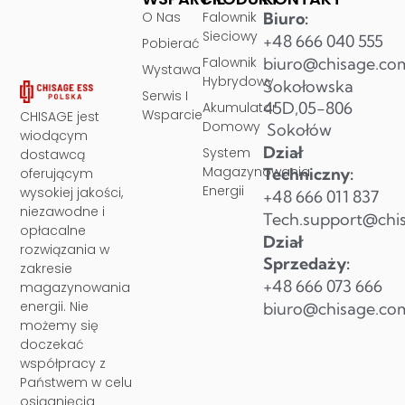
O Nas
Falownik
Biuro:
Sieciowy
+48 666 040 555
Pobierać
Falownik
biuro@chisage.co
Wystawa
Hybrydowy
Sokołowska
Serwis I
45D,05-806
Akumulator
Wsparcie
CHISAGE jest
Domowy
Sokołów
wiodącym
Dział
System
dostawcą
Magazynowania
Techniczny:
oferującym
Energii
wysokiej jakości,
+48 666 011 837
niezawodne i
Tech.support@chi
opłacalne
Dział
rozwiązania w
Sprzedaży:
zakresie
+48 666 073 666
magazynowania
energii. Nie
biuro@chisage.co
możemy się
doczekać
współpracy z
Państwem w celu
osiągnięcia