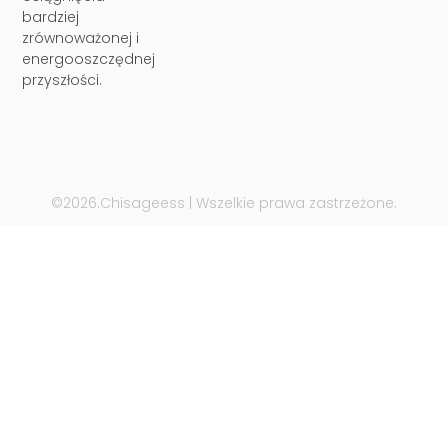
bardziej
zrównoważonej i
energooszczędnej
przyszłości.
©2026.Chisageess | Wszelkie prawa zastrzeżone.