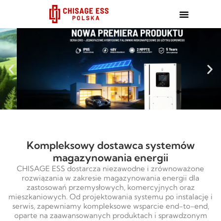
跳
至
内
容
Kompleksowy dostawca systemów
magazynowania energii
CHISAGE ESS dostarcza niezawodne i zrównoważone
rozwiązania w zakresie magazynowania energii dla
zastosowań przemysłowych, komercyjnych oraz
mieszkaniowych. Od projektowania systemu po instalację i
serwis, zapewniamy kompleksowe wsparcie end-to-end,
oparte na zaawansowanych produktach i sprawdzonym