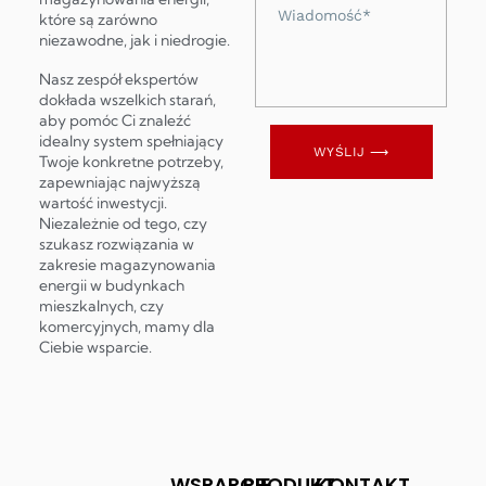
Wiadomość
które są zarówno
niezawodne, jak i niedrogie.
Nasz zespół ekspertów
dokłada wszelkich starań,
aby pomóc Ci znaleźć
idealny system spełniający
WYŚLIJ ⟶
Twoje konkretne potrzeby,
zapewniając najwyższą
wartość inwestycji.
Niezależnie od tego, czy
szukasz rozwiązania w
zakresie magazynowania
energii w budynkach
mieszkalnych, czy
komercyjnych, mamy dla
Ciebie wsparcie.
WSPARCIE
PRODUKT
KONTAKT