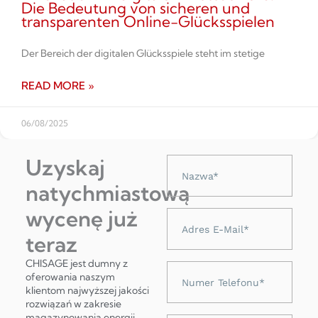
Die Bedeutung von sicheren und
transparenten Online-Glücksspielen
Der Bereich der digitalen Glücksspiele steht im stetige
READ MORE »
06/08/2025
Uzyskaj
Nazwa
natychmiastową
wycenę już
Adres
e-
teraz
mail
CHISAGE jest dumny z
Numer
oferowania naszym
telefonu
klientom najwyższej jakości
rozwiązań w zakresie
magazynowania energii,