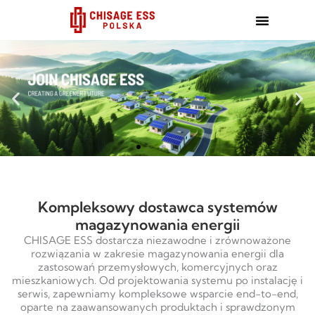
跳
至
内
容
Kompleksowy dostawca systemów
magazynowania energii
CHISAGE ESS dostarcza niezawodne i zrównoważone
rozwiązania w zakresie magazynowania energii dla
zastosowań przemysłowych, komercyjnych oraz
mieszkaniowych. Od projektowania systemu po instalację i
serwis, zapewniamy kompleksowe wsparcie end-to-end,
oparte na zaawansowanych produktach i sprawdzonym