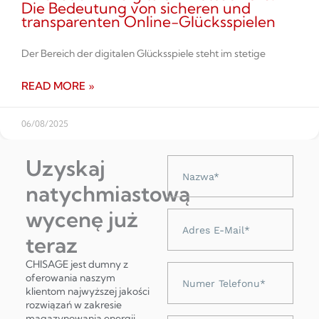
Die Bedeutung von sicheren und
transparenten Online-Glücksspielen
Der Bereich der digitalen Glücksspiele steht im stetige
READ MORE »
06/08/2025
Uzyskaj
Nazwa
natychmiastową
wycenę już
Adres
e-
teraz
mail
CHISAGE jest dumny z
Numer
oferowania naszym
telefonu
klientom najwyższej jakości
rozwiązań w zakresie
magazynowania energii,