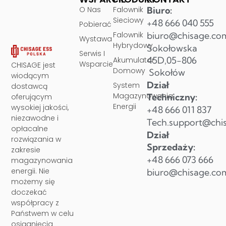
O Nas
Falownik
Biuro:
Sieciowy
+48 666 040 555
Pobierać
Falownik
biuro@chisage.co
Wystawa
Hybrydowy
Sokołowska
Serwis I
45D,05-806
Akumulator
Wsparcie
CHISAGE jest
Domowy
Sokołów
wiodącym
Dział
System
dostawcą
Magazynowania
Techniczny:
oferującym
Energii
wysokiej jakości,
+48 666 011 837
niezawodne i
Tech.support@chi
opłacalne
Dział
rozwiązania w
Sprzedaży:
zakresie
+48 666 073 666
magazynowania
energii. Nie
biuro@chisage.co
możemy się
doczekać
współpracy z
Państwem w celu
osiągnięcia