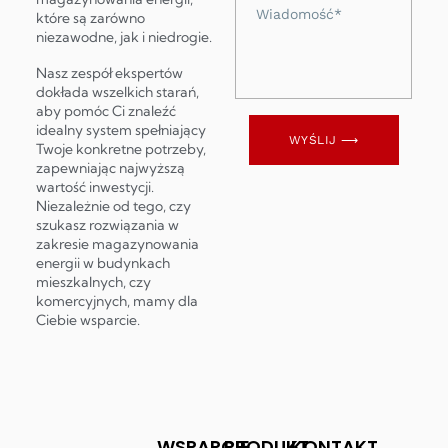
Wiadomość
które są zarówno
niezawodne, jak i niedrogie.
Nasz zespół ekspertów
dokłada wszelkich starań,
aby pomóc Ci znaleźć
idealny system spełniający
WYŚLIJ ⟶
Twoje konkretne potrzeby,
zapewniając najwyższą
wartość inwestycji.
Niezależnie od tego, czy
szukasz rozwiązania w
zakresie magazynowania
energii w budynkach
mieszkalnych, czy
komercyjnych, mamy dla
Ciebie wsparcie.
WSPARCIE
PRODUKT
KONTAKT