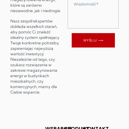
Wiadomość
które są zarówno
niezawodne, jak i niedrogie.
Nasz zespół ekspertów
dokłada wszelkich starań,
aby pomóc Ci znaleźć
idealny system spełniający
WYŚLIJ ⟶
Twoje konkretne potrzeby,
zapewniając najwyższą
wartość inwestycji.
Niezależnie od tego, czy
szukasz rozwiązania w
zakresie magazynowania
energii w budynkach
mieszkalnych, czy
komercyjnych, mamy dla
Ciebie wsparcie.
WSPARCIE
PRODUKT
KONTAKT