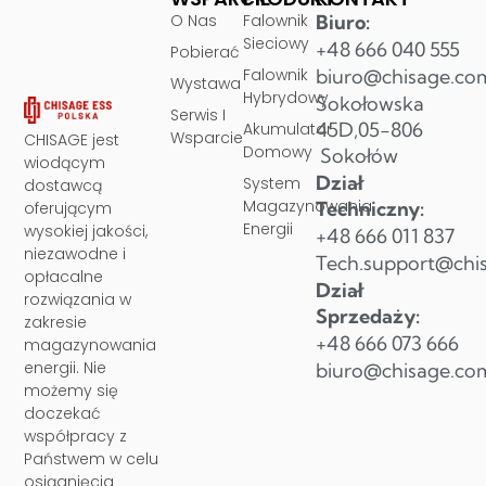
O Nas
Falownik
Biuro:
Sieciowy
+48 666 040 555
Pobierać
Falownik
biuro@chisage.co
Wystawa
Hybrydowy
Sokołowska
Serwis I
45D,05-806
Akumulator
Wsparcie
CHISAGE jest
Domowy
Sokołów
wiodącym
Dział
System
dostawcą
Magazynowania
Techniczny:
oferującym
Energii
wysokiej jakości,
+48 666 011 837
niezawodne i
Tech.support@chi
opłacalne
Dział
rozwiązania w
Sprzedaży:
zakresie
+48 666 073 666
magazynowania
energii. Nie
biuro@chisage.co
możemy się
doczekać
współpracy z
Państwem w celu
osiągnięcia