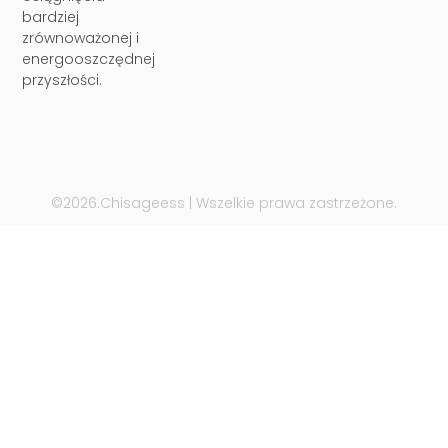
bardziej
zrównoważonej i
energooszczędnej
przyszłości.
©2026.Chisageess | Wszelkie prawa zastrzeżone.