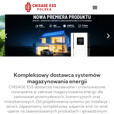
跳
至
内
容
Kompleksowy dostawca systemów
magazynowania energii
CHISAGE ESS dostarcza niezawodne i zrównoważone
rozwiązania w zakresie magazynowania energii dla
zastosowań przemysłowych, komercyjnych oraz
mieszkaniowych. Od projektowania systemu po instalację i
serwis, zapewniamy kompleksowe wsparcie end-to-end,
oparte na zaawansowanych produktach i sprawdzonym