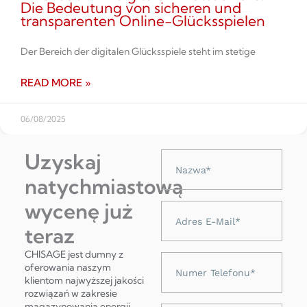
Die Bedeutung von sicheren und
transparenten Online-Glücksspielen
Der Bereich der digitalen Glücksspiele steht im stetige
READ MORE »
06/08/2025
Uzyskaj
Nazwa
natychmiastową
wycenę już
Adres
e-
teraz
mail
CHISAGE jest dumny z
Numer
oferowania naszym
telefonu
klientom najwyższej jakości
rozwiązań w zakresie
magazynowania energii,