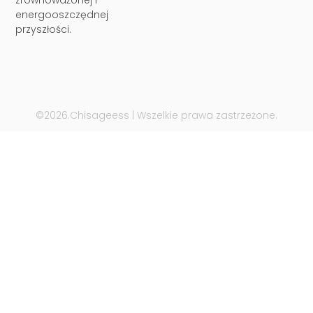
zrównoważonej i
energooszczędnej
przyszłości.
©2026.Chisageess | Wszelkie prawa zastrzeżone.