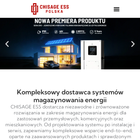
跳
至
内
容
Kompleksowy dostawca systemów
magazynowania energii
CHISAGE ESS dostarcza niezawodne i zrównoważone
rozwiązania w zakresie magazynowania energii dla
zastosowań przemysłowych, komercyjnych oraz
mieszkaniowych. Od projektowania systemu po instalację i
serwis, zapewniamy kompleksowe wsparcie end-to-end,
oparte na zaawansowanych produktach i sprawdzonym