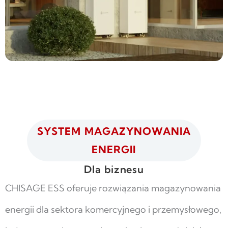
SYSTEM MAGAZYNOWANIA
ENERGII
Dla biznesu
CHISAGE ESS oferuje rozwiązania magazynowania
energii dla sektora komercyjnego i przemysłowego,