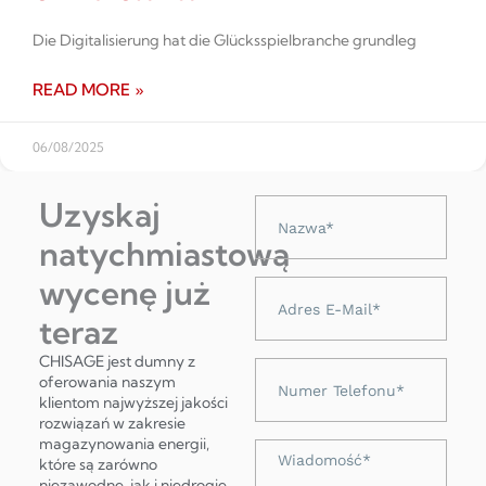
Die Digitalisierung hat die Glücksspielbranche grundleg
READ MORE »
06/08/2025
Uzyskaj
Nazwa
natychmiastową
wycenę już
Adres
e-
teraz
mail
CHISAGE jest dumny z
Numer
oferowania naszym
telefonu
klientom najwyższej jakości
rozwiązań w zakresie
magazynowania energii,
Wiadomość
które są zarówno
niezawodne, jak i niedrogie.