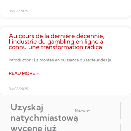
06/08/2025
Au cours de la dernière décennie,
l’industrie du gambling en ligne a
connu une transformation radica
Introduction : La montée en puissance du secteur des je
READ MORE »
06/08/2025
Uzyskaj
Nazwa
natychmiastową
wycenę już
Adres