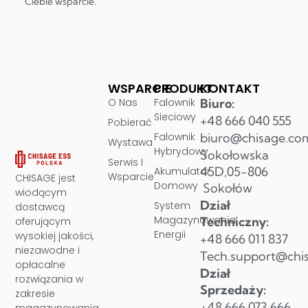
Ciebie wsparcie.
WSPARCIE
PRODUKT
KONTAKT
O Nas
Falownik
Biuro:
Sieciowy
+48 666 040 555
Pobierać
Falownik
biuro@chisage.co
Wystawa
Hybrydowy
Sokołowska
Serwis I
45D,05-806
Akumulator
Wsparcie
CHISAGE jest
Domowy
Sokołów
wiodącym
Dział
System
dostawcą
Magazynowania
Techniczny:
oferującym
Energii
wysokiej jakości,
+48 666 011 837
niezawodne i
Tech.support@chi
opłacalne
Dział
rozwiązania w
Sprzedaży:
zakresie
+48 666 073 666