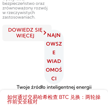
bezpieczeństwo oraz
zrównoważony rozwój
w rzeczywistych
zastosowaniach.
DOWIEDZ SIĘ
NAJN
WIĘCEJ
OWSZ
E
WIAD
OMOŚ
CI
Twoje źródło inteligentnej energii
如何通过交易哈希检查 BTC 兑换：两轮操
作前安全核对