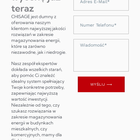
e-
teraz
mail
CHISAGE jest dumny z
Numer
oferowania naszym
telefonu
klientom najwyższej jakości
rozwiązań w zakresie
magazynowania energii,
Wiadomość
które są zarówno
niezawodne, jak i niedrogie.
Nasz zespół ekspertów
dokłada wszelkich starań,
aby pomóc Ci znaleźć
idealny system spełniający
WYŚLIJ ⟶
Twoje konkretne potrzeby,
zapewniając najwyższą
wartość inwestycji.
Niezależnie od tego, czy
szukasz rozwiązania w
zakresie magazynowania
energii w budynkach
mieszkalnych, czy
komercyjnych, mamy dla