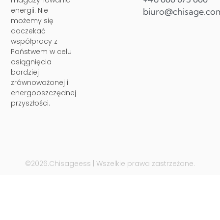
magazynowania
energii. Nie
biuro@chisage.co
możemy się
doczekać
współpracy z
Państwem w celu
osiągnięcia
bardziej
zrównoważonej i
energooszczędnej
przyszłości.
©2026.Chisageess | Wszelkie prawa zastrzeżone.