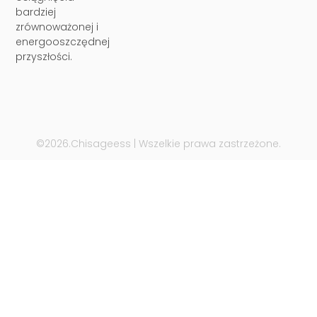
bardziej
zrównoważonej i
energooszczędnej
przyszłości.
©2026.Chisageess | Wszelkie prawa zastrzeżone.