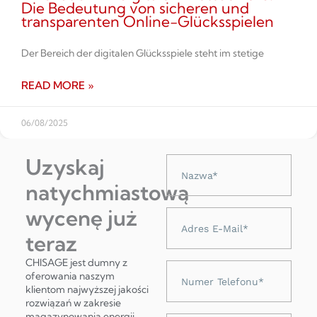
Die Bedeutung von sicheren und
transparenten Online-Glücksspielen
Der Bereich der digitalen Glücksspiele steht im stetige
READ MORE »
06/08/2025
Uzyskaj
Nazwa
natychmiastową
wycenę już
Adres
e-
teraz
mail
CHISAGE jest dumny z
Numer
oferowania naszym
telefonu
klientom najwyższej jakości
rozwiązań w zakresie
magazynowania energii,