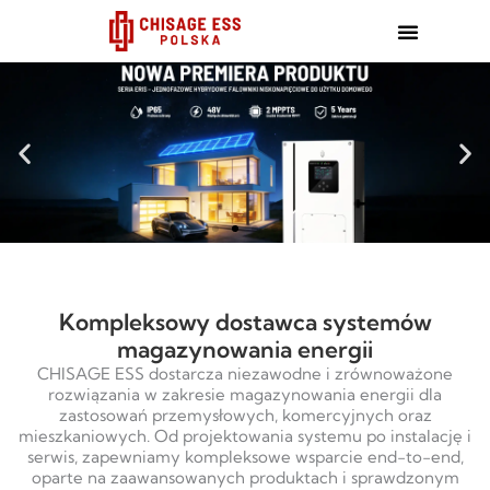
跳
至
内
容
Kompleksowy dostawca systemów
magazynowania energii
CHISAGE ESS dostarcza niezawodne i zrównoważone
rozwiązania w zakresie magazynowania energii dla
zastosowań przemysłowych, komercyjnych oraz
mieszkaniowych. Od projektowania systemu po instalację i
serwis, zapewniamy kompleksowe wsparcie end-to-end,
oparte na zaawansowanych produktach i sprawdzonym