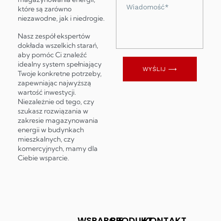
Wiadomość
które są zarówno
niezawodne, jak i niedrogie.
Nasz zespół ekspertów
dokłada wszelkich starań,
aby pomóc Ci znaleźć
idealny system spełniający
WYŚLIJ ⟶
Twoje konkretne potrzeby,
zapewniając najwyższą
wartość inwestycji.
Niezależnie od tego, czy
szukasz rozwiązania w
zakresie magazynowania
energii w budynkach
mieszkalnych, czy
komercyjnych, mamy dla
Ciebie wsparcie.
WSPARCIE
PRODUKT
KONTAKT