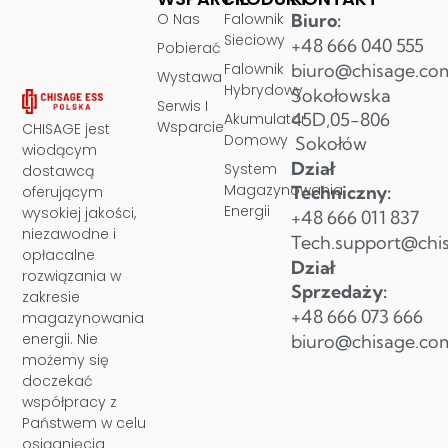
O Nas
Falownik
Biuro:
Sieciowy
+48 666 040 555
Pobierać
Falownik
biuro@chisage.co
Wystawa
Hybrydowy
Sokołowska
Serwis I
45D,05-806
Akumulator
Wsparcie
CHISAGE jest
Domowy
Sokołów
wiodącym
Dział
System
dostawcą
Magazynowania
Techniczny:
oferującym
Energii
wysokiej jakości,
+48 666 011 837
niezawodne i
Tech.support@chi
opłacalne
Dział
rozwiązania w
Sprzedaży:
zakresie
+48 666 073 666
magazynowania
energii. Nie
biuro@chisage.co
możemy się
doczekać
współpracy z
Państwem w celu
osiągnięcia