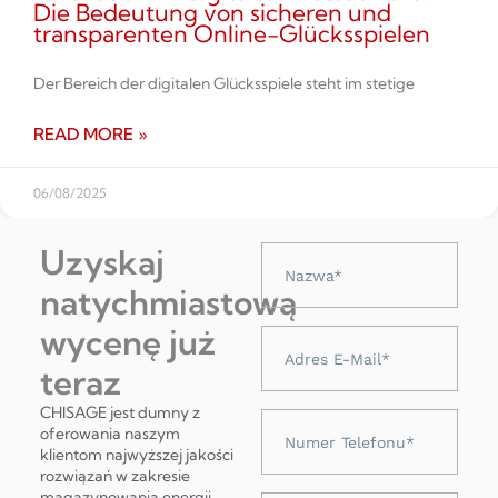
Die Bedeutung von sicheren und
transparenten Online-Glücksspielen
Der Bereich der digitalen Glücksspiele steht im stetige
READ MORE »
06/08/2025
Uzyskaj
Nazwa
natychmiastową
wycenę już
Adres
e-
teraz
mail
CHISAGE jest dumny z
Numer
oferowania naszym
telefonu
klientom najwyższej jakości
rozwiązań w zakresie
magazynowania energii,