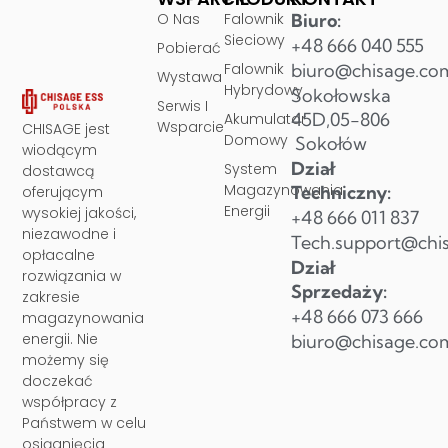
O Nas
Falownik
Biuro:
Sieciowy
+48 666 040 555
Pobierać
Falownik
biuro@chisage.co
Wystawa
Hybrydowy
Sokołowska
Serwis I
45D,05-806
Akumulator
Wsparcie
CHISAGE jest
Domowy
Sokołów
wiodącym
Dział
System
dostawcą
Magazynowania
Techniczny:
oferującym
Energii
wysokiej jakości,
+48 666 011 837
niezawodne i
Tech.support@chi
opłacalne
Dział
rozwiązania w
Sprzedaży:
zakresie
+48 666 073 666
magazynowania
energii. Nie
biuro@chisage.co
możemy się
doczekać
współpracy z
Państwem w celu
osiągnięcia