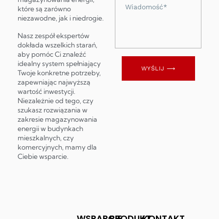
Wiadomość
które są zarówno
niezawodne, jak i niedrogie.
Nasz zespół ekspertów
dokłada wszelkich starań,
aby pomóc Ci znaleźć
idealny system spełniający
WYŚLIJ ⟶
Twoje konkretne potrzeby,
zapewniając najwyższą
wartość inwestycji.
Niezależnie od tego, czy
szukasz rozwiązania w
zakresie magazynowania
energii w budynkach
mieszkalnych, czy
komercyjnych, mamy dla
Ciebie wsparcie.
WSPARCIE
PRODUKT
KONTAKT