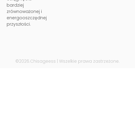
bardziej
zrównoważonej i
energooszczędnej
przyszłości.
©2026.Chisageess | Wszelkie prawa zastrzeżone.