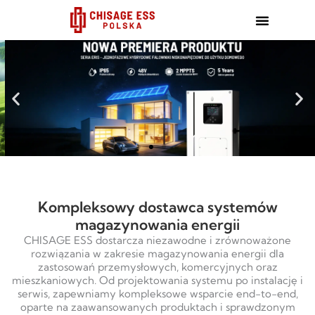
跳
至
内
容
Kompleksowy dostawca systemów
magazynowania energii
CHISAGE ESS dostarcza niezawodne i zrównoważone
rozwiązania w zakresie magazynowania energii dla
zastosowań przemysłowych, komercyjnych oraz
mieszkaniowych. Od projektowania systemu po instalację i
serwis, zapewniamy kompleksowe wsparcie end-to-end,
oparte na zaawansowanych produktach i sprawdzonym