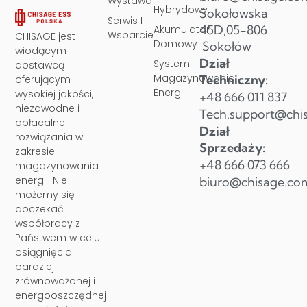
Wystawa
Hybrydowy
Sokołowska
Serwis I
45D,05-806
Akumulator
Wsparcie
CHISAGE jest
Domowy
Sokołów
wiodącym
Dział
System
dostawcą
Magazynowania
Techniczny:
oferującym
Energii
wysokiej jakości,
+48 666 011 837
niezawodne i
Tech.support@chi
opłacalne
Dział
rozwiązania w
Sprzedaży:
zakresie
+48 666 073 666
magazynowania
energii. Nie
biuro@chisage.co
możemy się
doczekać
współpracy z
Państwem w celu
osiągnięcia
bardziej
zrównoważonej i
energooszczędnej