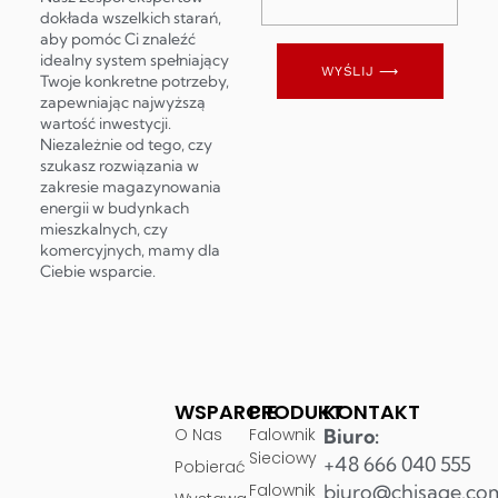
dokłada wszelkich starań,
aby pomóc Ci znaleźć
idealny system spełniający
WYŚLIJ ⟶
Twoje konkretne potrzeby,
zapewniając najwyższą
wartość inwestycji.
Niezależnie od tego, czy
szukasz rozwiązania w
zakresie magazynowania
energii w budynkach
mieszkalnych, czy
komercyjnych, mamy dla
Ciebie wsparcie.
WSPARCIE
PRODUKT
KONTAKT
O Nas
Falownik
Biuro:
Sieciowy
+48 666 040 555
Pobierać
Falownik
biuro@chisage.co