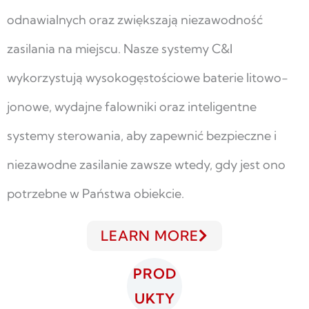
odnawialnych oraz zwiększają niezawodność
zasilania na miejscu. Nasze systemy C&I
wykorzystują wysokogęstościowe baterie litowo-
jonowe, wydajne falowniki oraz inteligentne
systemy sterowania, aby zapewnić bezpieczne i
niezawodne zasilanie zawsze wtedy, gdy jest ono
potrzebne w Państwa obiekcie.
LEARN MORE
PROD
UKTY