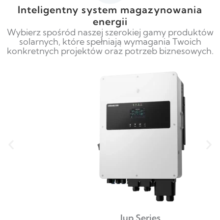
Inteligentny system magazynowania
energii
Wybierz spośród naszej szerokiej gamy produktów
solarnych, które spełniają wymagania Twoich
konkretnych projektów oraz potrzeb biznesowych.
Jup Series