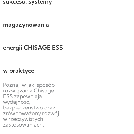
sukcesu: systemy
magazynowania
energii CHISAGE ESS
w praktyce
Poznaj, w jaki sposób
rozwiązania Chisage
ESS zapewniają
wydajność,
bezpieczeństwo oraz
zrównoważony rozwój
w rzeczywistych
zastosowaniach.