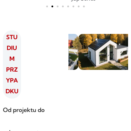
STU
DIU
M
PRZ
YPA
DKU
Od projektu do