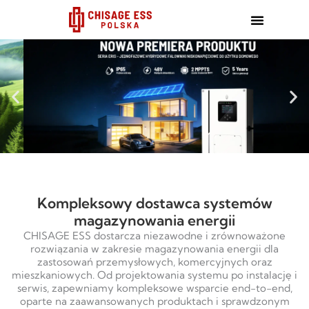
跳
至
内
容
Kompleksowy dostawca systemów
magazynowania energii
CHISAGE ESS dostarcza niezawodne i zrównoważone
rozwiązania w zakresie magazynowania energii dla
zastosowań przemysłowych, komercyjnych oraz
mieszkaniowych. Od projektowania systemu po instalację i
serwis, zapewniamy kompleksowe wsparcie end-to-end,
oparte na zaawansowanych produktach i sprawdzonym