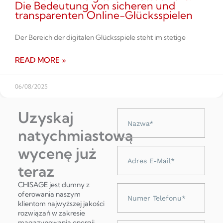
Die Bedeutung von sicheren und
transparenten Online-Glücksspielen
Der Bereich der digitalen Glücksspiele steht im stetige
READ MORE »
06/08/2025
Uzyskaj
Nazwa
natychmiastową
wycenę już
Adres
e-
teraz
mail
CHISAGE jest dumny z
Numer
oferowania naszym
telefonu
klientom najwyższej jakości
rozwiązań w zakresie
magazynowania energii,