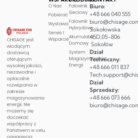
O Nas
Falownik
Biuro:
Sieciowy
+48 666 040 555
Pobierać
Falownik
biuro@chisage.co
Wystawa
Hybrydowy
Sokołowska
Serwis I
45D,05-806
Akumulator
Wsparcie
CHISAGE jest
Domowy
Sokołów
wiodącym
Dział
System
dostawcą
Magazynowania
Techniczny:
oferującym
Energii
wysokiej jakości,
+48 666 011 837
niezawodne i
Tech.support@chi
opłacalne
Dział
rozwiązania w
Sprzedaży:
zakresie
+48 666 073 666
magazynowania
energii. Nie
biuro@chisage.co
możemy się
doczekać
współpracy z
Państwem w celu
osiągnięcia