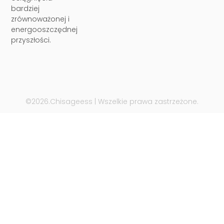
bardziej
zrównoważonej i
energooszczędnej
przyszłości.
©2026.Chisageess | Wszelkie prawa zastrzeżone.