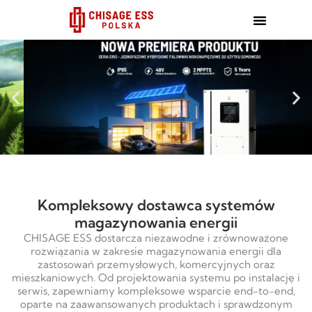
跳
至
内
容
Kompleksowy dostawca systemów
magazynowania energii
CHISAGE ESS dostarcza niezawodne i zrównoważone
rozwiązania w zakresie magazynowania energii dla
zastosowań przemysłowych, komercyjnych oraz
mieszkaniowych. Od projektowania systemu po instalację i
serwis, zapewniamy kompleksowe wsparcie end-to-end,
oparte na zaawansowanych produktach i sprawdzonym