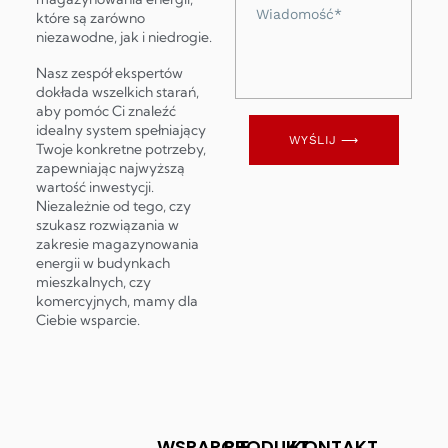
Wiadomość
które są zarówno
niezawodne, jak i niedrogie.
Nasz zespół ekspertów
dokłada wszelkich starań,
aby pomóc Ci znaleźć
idealny system spełniający
WYŚLIJ ⟶
Twoje konkretne potrzeby,
zapewniając najwyższą
wartość inwestycji.
Niezależnie od tego, czy
szukasz rozwiązania w
zakresie magazynowania
energii w budynkach
mieszkalnych, czy
komercyjnych, mamy dla
Ciebie wsparcie.
WSPARCIE
PRODUKT
KONTAKT