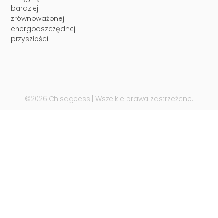
bardziej
zrównoważonej i
energooszczędnej
przyszłości.
©2026.Chisageess | Wszelkie prawa zastrzeżone.