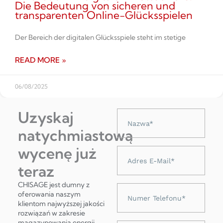
Die Bedeutung von sicheren und
transparenten Online-Glücksspielen
Der Bereich der digitalen Glücksspiele steht im stetige
READ MORE »
06/08/2025
Uzyskaj
Nazwa
natychmiastową
wycenę już
Adres
e-
teraz
mail
CHISAGE jest dumny z
Numer
oferowania naszym
telefonu
klientom najwyższej jakości
rozwiązań w zakresie
magazynowania energii,