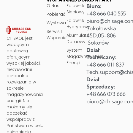
O Nas
Falownik
Biuro:
Sieciowy
+48 666 040 555
Pobierać
Falownik
biuro@chisage.co
Wystawa
Hybrydowy
Sokołowska
Serwis I
45D,05-806
Akumulator
Wsparcie
CHISAGE jest
Domowy
Sokołów
wiodącym
Dział
System
dostawcą
Magazynowania
Techniczny:
oferującym
Energii
wysokiej jakości,
+48 666 011 837
niezawodne i
Tech.support@chi
opłacalne
Dział
rozwiązania w
Sprzedaży:
zakresie
+48 666 073 666
magazynowania
energii. Nie
biuro@chisage.co
możemy się
doczekać
współpracy z
Państwem w celu
osiągnięcia