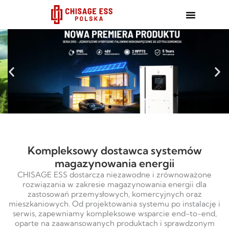
跳
至
内
容
Kompleksowy dostawca systemów
magazynowania energii
CHISAGE ESS dostarcza niezawodne i zrównoważone
rozwiązania w zakresie magazynowania energii dla
zastosowań przemysłowych, komercyjnych oraz
mieszkaniowych. Od projektowania systemu po instalację i
serwis, zapewniamy kompleksowe wsparcie end-to-end,
oparte na zaawansowanych produktach i sprawdzonym