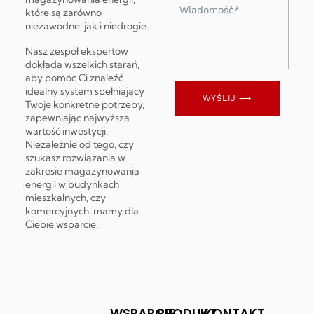
Wiadomość
które są zarówno
niezawodne, jak i niedrogie.
Nasz zespół ekspertów
dokłada wszelkich starań,
aby pomóc Ci znaleźć
idealny system spełniający
WYŚLIJ ⟶
Twoje konkretne potrzeby,
zapewniając najwyższą
wartość inwestycji.
Niezależnie od tego, czy
szukasz rozwiązania w
zakresie magazynowania
energii w budynkach
mieszkalnych, czy
komercyjnych, mamy dla
Ciebie wsparcie.
WSPARCIE
PRODUKT
KONTAKT