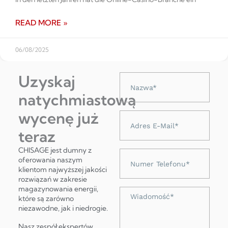
READ MORE »
06/08/2025
Uzyskaj
Nazwa
natychmiastową
wycenę już
Adres
e-
teraz
mail
CHISAGE jest dumny z
Numer
oferowania naszym
telefonu
klientom najwyższej jakości
rozwiązań w zakresie
magazynowania energii,
Wiadomość
które są zarówno
niezawodne, jak i niedrogie.
Nasz zespół ekspertów