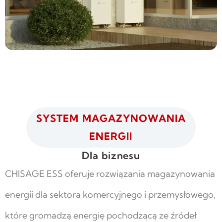
SYSTEM MAGAZYNOWANIA
ENERGII
Dla biznesu
CHISAGE ESS oferuje rozwiązania magazynowania
energii dla sektora komercyjnego i przemysłowego,
które gromadzą energię pochodzącą ze źródeł