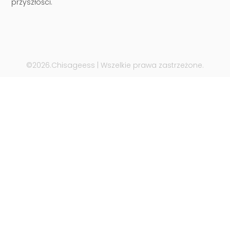
przyszłości.
©2026.Chisageess | Wszelkie prawa zastrzeżone.