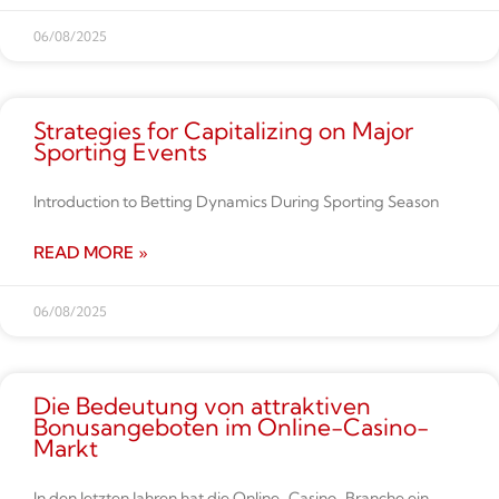
06/08/2025
Strategies for Capitalizing on Major
Sporting Events
Introduction to Betting Dynamics During Sporting Season
READ MORE »
06/08/2025
Die Bedeutung von attraktiven
Bonusangeboten im Online-Casino-
Markt
In den letzten Jahren hat die Online-Casino-Branche ein