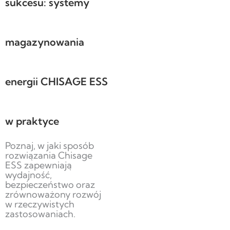
sukcesu: systemy
magazynowania
energii CHISAGE ESS
w praktyce
Poznaj, w jaki sposób
rozwiązania Chisage
ESS zapewniają
wydajność,
bezpieczeństwo oraz
zrównoważony rozwój
w rzeczywistych
zastosowaniach.