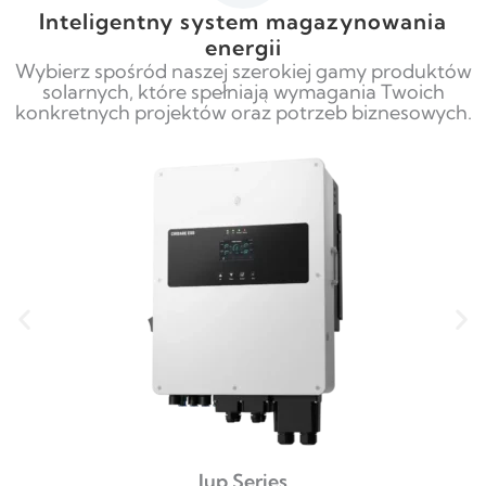
Inteligentny system magazynowania
energii
Wybierz spośród naszej szerokiej gamy produktów
solarnych, które spełniają wymagania Twoich
konkretnych projektów oraz potrzeb biznesowych.
Jup Series