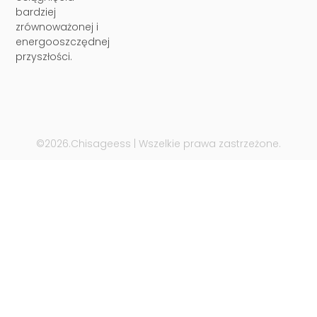
bardziej
zrównoważonej i
energooszczędnej
przyszłości.
©2026.Chisageess | Wszelkie prawa zastrzeżone.