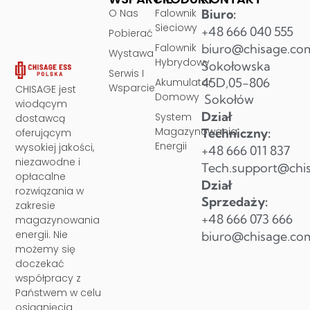
O Nas
Falownik
Biuro:
Sieciowy
+48 666 040 555
Pobierać
Falownik
biuro@chisage.co
Wystawa
Hybrydowy
Sokołowska
Serwis I
45D,05-806
Akumulator
Wsparcie
CHISAGE jest
Domowy
Sokołów
wiodącym
Dział
System
dostawcą
Magazynowania
Techniczny:
oferującym
Energii
wysokiej jakości,
+48 666 011 837
niezawodne i
Tech.support@chi
opłacalne
Dział
rozwiązania w
Sprzedaży:
zakresie
+48 666 073 666
magazynowania
energii. Nie
biuro@chisage.co
możemy się
doczekać
współpracy z
Państwem w celu
osiągnięcia