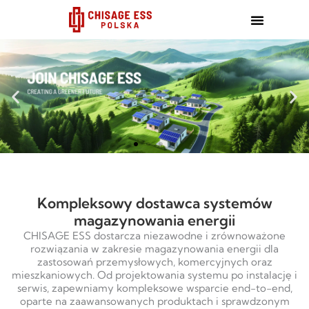
跳
至
内
容
Kompleksowy dostawca systemów
magazynowania energii
CHISAGE ESS dostarcza niezawodne i zrównoważone
rozwiązania w zakresie magazynowania energii dla
zastosowań przemysłowych, komercyjnych oraz
mieszkaniowych. Od projektowania systemu po instalację i
serwis, zapewniamy kompleksowe wsparcie end-to-end,
oparte na zaawansowanych produktach i sprawdzonym