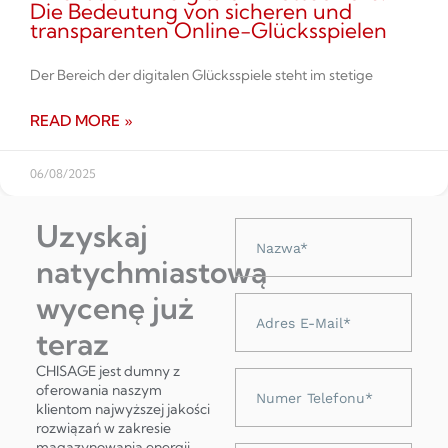
Die Bedeutung von sicheren und
transparenten Online-Glücksspielen
Der Bereich der digitalen Glücksspiele steht im stetige
READ MORE »
06/08/2025
Uzyskaj
Nazwa
natychmiastową
wycenę już
Adres
e-
teraz
mail
CHISAGE jest dumny z
Numer
oferowania naszym
telefonu
klientom najwyższej jakości
rozwiązań w zakresie
magazynowania energii,