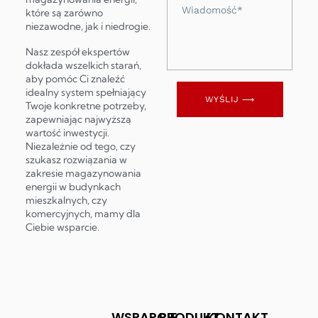
Wiadomość
które są zarówno
niezawodne, jak i niedrogie.
Nasz zespół ekspertów
dokłada wszelkich starań,
aby pomóc Ci znaleźć
idealny system spełniający
WYŚLIJ ⟶
Twoje konkretne potrzeby,
zapewniając najwyższą
wartość inwestycji.
Niezależnie od tego, czy
szukasz rozwiązania w
zakresie magazynowania
energii w budynkach
mieszkalnych, czy
komercyjnych, mamy dla
Ciebie wsparcie.
WSPARCIE
PRODUKT
KONTAKT