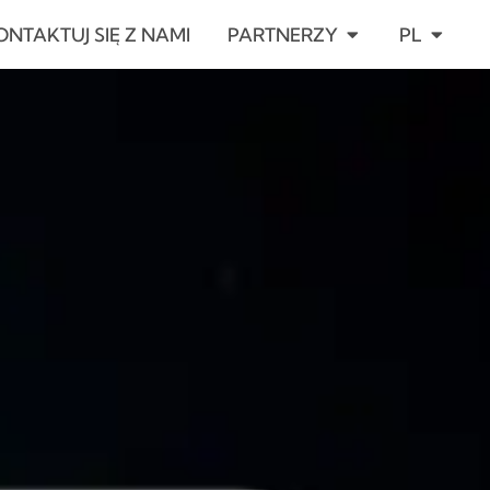
ARCIE
OPEN PARTNERZ
OPEN P
ONTAKTUJ SIĘ Z NAMI
PARTNERZY
PL