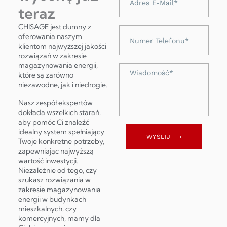
e-
teraz
mail
CHISAGE jest dumny z
Numer
oferowania naszym
telefonu
klientom najwyższej jakości
rozwiązań w zakresie
magazynowania energii,
Wiadomość
które są zarówno
niezawodne, jak i niedrogie.
Nasz zespół ekspertów
dokłada wszelkich starań,
aby pomóc Ci znaleźć
idealny system spełniający
WYŚLIJ ⟶
Twoje konkretne potrzeby,
zapewniając najwyższą
wartość inwestycji.
Niezależnie od tego, czy
szukasz rozwiązania w
zakresie magazynowania
energii w budynkach
mieszkalnych, czy
komercyjnych, mamy dla