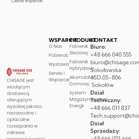
Ciebie wsparcie.
WSPARCIE
PRODUKT
KONTAKT
O Nas
Falownik
Biuro:
Sieciowy
+48 666 040 555
Pobierać
Falownik
biuro@chisage.co
Wystawa
Hybrydowy
Sokołowska
Serwis I
45D,05-806
Akumulator
Wsparcie
CHISAGE jest
Domowy
Sokołów
wiodącym
Dział
System
dostawcą
Magazynowania
Techniczny:
oferującym
Energii
wysokiej jakości,
+48 666 011 837
niezawodne i
Tech.support@chi
opłacalne
Dział
rozwiązania w
Sprzedaży:
zakresie
+48 666 073 666