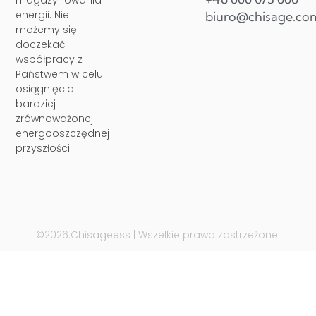
magazynowania
energii. Nie
biuro@chisage.co
możemy się
doczekać
współpracy z
Państwem w celu
osiągnięcia
bardziej
zrównoważonej i
energooszczędnej
przyszłości.
©2026.Chisageess | Wszelkie prawa zastrzeżone.