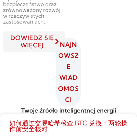
bezpieczeństwo oraz
zrównoważony rozwój
w rzeczywistych
zastosowaniach.
DOWIEDZ SIĘ
NAJN
WIĘCEJ
OWSZ
E
WIAD
OMOŚ
CI
Twoje źródło inteligentnej energii
如何通过交易哈希检查 BTC 兑换：两轮操
作前安全核对