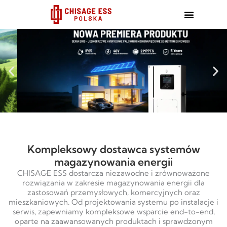
跳
至
内
容
Kompleksowy dostawca systemów
magazynowania energii
CHISAGE ESS dostarcza niezawodne i zrównoważone
rozwiązania w zakresie magazynowania energii dla
zastosowań przemysłowych, komercyjnych oraz
mieszkaniowych. Od projektowania systemu po instalację i
serwis, zapewniamy kompleksowe wsparcie end-to-end,
oparte na zaawansowanych produktach i sprawdzonym