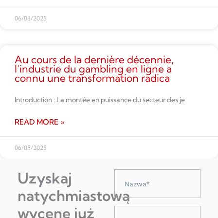
06/08/2025
Au cours de la dernière décennie,
l’industrie du gambling en ligne a
connu une transformation radica
Introduction : La montée en puissance du secteur des je
READ MORE »
06/08/2025
Uzyskaj
Nazwa
natychmiastową
wycenę już
Adres