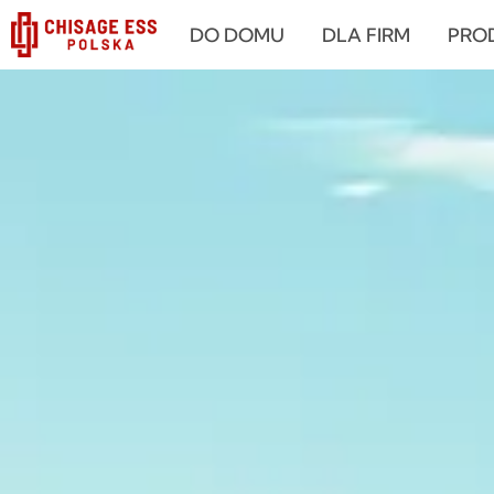
跳
DO DOMU
DLA FIRM
PRO
至
内
容