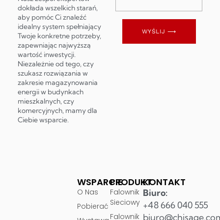
dokłada wszelkich starań,
aby pomóc Ci znaleźć
idealny system spełniający
WYŚLIJ ⟶
Twoje konkretne potrzeby,
zapewniając najwyższą
wartość inwestycji.
Niezależnie od tego, czy
szukasz rozwiązania w
zakresie magazynowania
energii w budynkach
mieszkalnych, czy
komercyjnych, mamy dla
Ciebie wsparcie.
WSPARCIE
PRODUKT
KONTAKT
O Nas
Falownik
Biuro:
Sieciowy
+48 666 040 555
Pobierać
Falownik
biuro@chisage.co