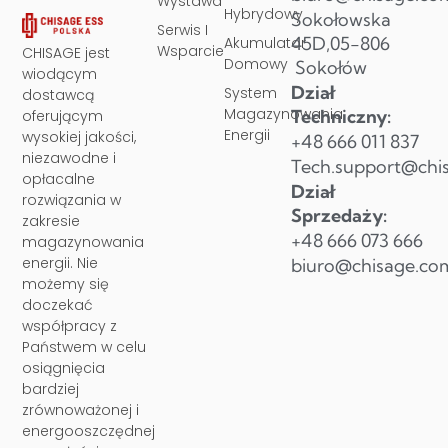
Wystawa
Hybrydowy
Sokołowska
Serwis I
45D,05-806
Akumulator
Wsparcie
CHISAGE jest
Domowy
Sokołów
wiodącym
Dział
System
dostawcą
Magazynowania
Techniczny:
oferującym
Energii
wysokiej jakości,
+48 666 011 837
niezawodne i
Tech.support@chi
opłacalne
Dział
rozwiązania w
Sprzedaży:
zakresie
+48 666 073 666
magazynowania
energii. Nie
biuro@chisage.co
możemy się
doczekać
współpracy z
Państwem w celu
osiągnięcia
bardziej
zrównoważonej i
energooszczędnej