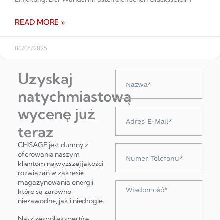
READ MORE »
06/08/2025
Uzyskaj
Nazwa
natychmiastową
wycenę już
Adres
e-
teraz
mail
CHISAGE jest dumny z
Numer
oferowania naszym
telefonu
klientom najwyższej jakości
rozwiązań w zakresie
magazynowania energii,
Wiadomość
które są zarówno
niezawodne, jak i niedrogie.
Nasz zespół ekspertów