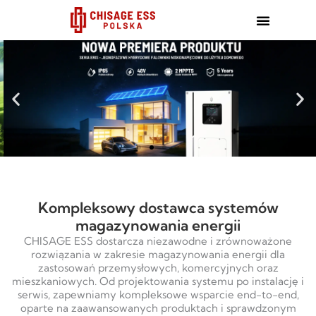
跳
至
内
容
Kompleksowy dostawca systemów
magazynowania energii
CHISAGE ESS dostarcza niezawodne i zrównoważone
rozwiązania w zakresie magazynowania energii dla
zastosowań przemysłowych, komercyjnych oraz
mieszkaniowych. Od projektowania systemu po instalację i
serwis, zapewniamy kompleksowe wsparcie end-to-end,
oparte na zaawansowanych produktach i sprawdzonym