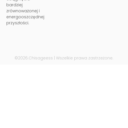
bardziej
zrównoważonej i
energooszczędnej
przyszłości.
©2026.Chisageess | Wszelkie prawa zastrzeżone.