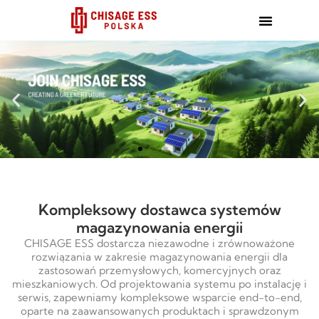
跳
至
内
容
Kompleksowy dostawca systemów
magazynowania energii
CHISAGE ESS dostarcza niezawodne i zrównoważone
rozwiązania w zakresie magazynowania energii dla
zastosowań przemysłowych, komercyjnych oraz
mieszkaniowych. Od projektowania systemu po instalację i
serwis, zapewniamy kompleksowe wsparcie end-to-end,
oparte na zaawansowanych produktach i sprawdzonym