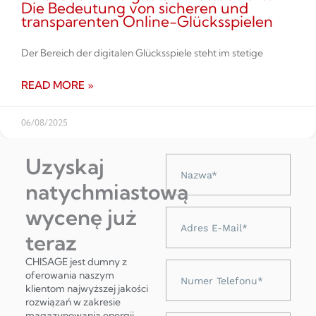
Die Bedeutung von sicheren und
transparenten Online-Glücksspielen
Der Bereich der digitalen Glücksspiele steht im stetige
READ MORE »
06/08/2025
Uzyskaj
Nazwa
natychmiastową
wycenę już
Adres
e-
teraz
mail
CHISAGE jest dumny z
Numer
oferowania naszym
telefonu
klientom najwyższej jakości
rozwiązań w zakresie
magazynowania energii,