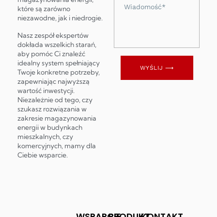
Wiadomość
które są zarówno
niezawodne, jak i niedrogie.
Nasz zespół ekspertów
dokłada wszelkich starań,
aby pomóc Ci znaleźć
idealny system spełniający
WYŚLIJ ⟶
Twoje konkretne potrzeby,
zapewniając najwyższą
wartość inwestycji.
Niezależnie od tego, czy
szukasz rozwiązania w
zakresie magazynowania
energii w budynkach
mieszkalnych, czy
komercyjnych, mamy dla
Ciebie wsparcie.
WSPARCIE
PRODUKT
KONTAKT