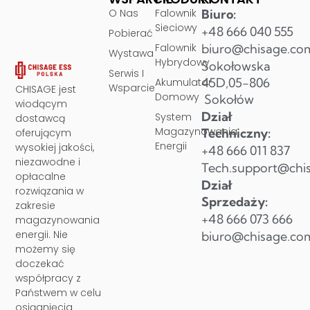
O Nas
Falownik
Biuro:
Sieciowy
+48 666 040 555
Pobierać
Falownik
biuro@chisage.co
Wystawa
Hybrydowy
Sokołowska
Serwis I
45D,05-806
Akumulator
Wsparcie
CHISAGE jest
Domowy
Sokołów
wiodącym
Dział
System
dostawcą
Magazynowania
Techniczny:
oferującym
Energii
wysokiej jakości,
+48 666 011 837
niezawodne i
Tech.support@chi
opłacalne
Dział
rozwiązania w
Sprzedaży:
zakresie
+48 666 073 666
magazynowania
energii. Nie
biuro@chisage.co
możemy się
doczekać
współpracy z
Państwem w celu
osiągnięcia