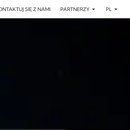
ARCIE
OPEN PARTNERZ
OPEN P
ONTAKTUJ SIĘ Z NAMI
PARTNERZY
PL