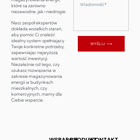
Wiadomość
które są zarówno
niezawodne, jak i niedrogie.
Nasz zespół ekspertów
dokłada wszelkich starań,
aby pomóc Ci znaleźć
idealny system spełniający
WYŚLIJ ⟶
Twoje konkretne potrzeby,
zapewniając najwyższą
wartość inwestycji.
Niezależnie od tego, czy
szukasz rozwiązania w
zakresie magazynowania
energii w budynkach
mieszkalnych, czy
komercyjnych, mamy dla
Ciebie wsparcie.
WSPARCIE
PRODUKT
KONTAKT