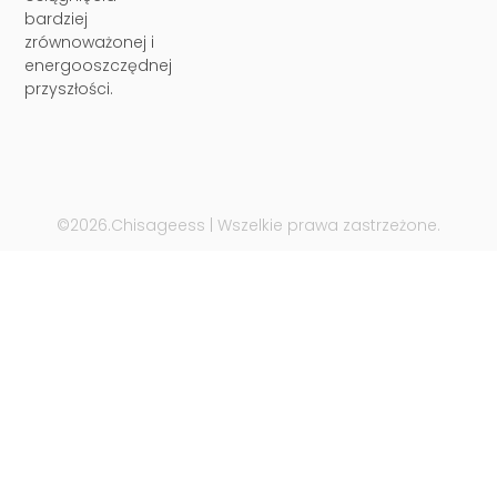
bardziej
zrównoważonej i
energooszczędnej
przyszłości.
©2026.Chisageess | Wszelkie prawa zastrzeżone.