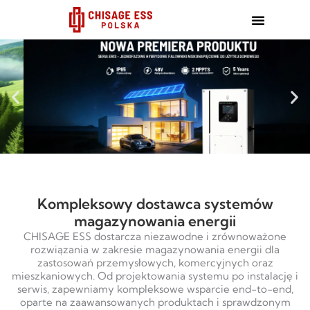
跳
至
内
容
Kompleksowy dostawca systemów
magazynowania energii
CHISAGE ESS dostarcza niezawodne i zrównoważone
rozwiązania w zakresie magazynowania energii dla
zastosowań przemysłowych, komercyjnych oraz
mieszkaniowych. Od projektowania systemu po instalację i
serwis, zapewniamy kompleksowe wsparcie end-to-end,
oparte na zaawansowanych produktach i sprawdzonym