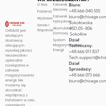
O Nas
Falownik
Biuro:
Sieciowy
+48 666 040 555
Pobierać
Falownik
biuro@chisage.co
Wystawa
Hybrydowy
Sokołowska
Serwis I
45D,05-806
Akumulator
Wsparcie
CHISAGE jest
Domowy
Sokołów
wiodącym
Dział
System
dostawcą
Magazynowania
Techniczny:
oferującym
Energii
wysokiej jakości,
+48 666 011 837
niezawodne i
Tech.support@chi
opłacalne
Dział
rozwiązania w
Sprzedaży:
zakresie
+48 666 073 666
magazynowania
energii. Nie
biuro@chisage.co
możemy się
doczekać
współpracy z
Państwem w celu
osiągnięcia