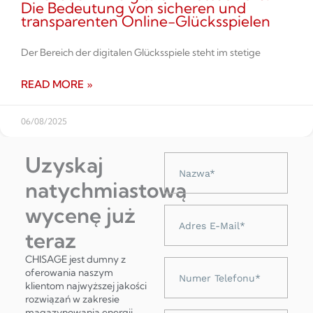
Die Bedeutung von sicheren und
transparenten Online-Glücksspielen
Der Bereich der digitalen Glücksspiele steht im stetige
READ MORE »
06/08/2025
Uzyskaj
Nazwa
natychmiastową
wycenę już
Adres
e-
teraz
mail
CHISAGE jest dumny z
Numer
oferowania naszym
telefonu
klientom najwyższej jakości
rozwiązań w zakresie
magazynowania energii,