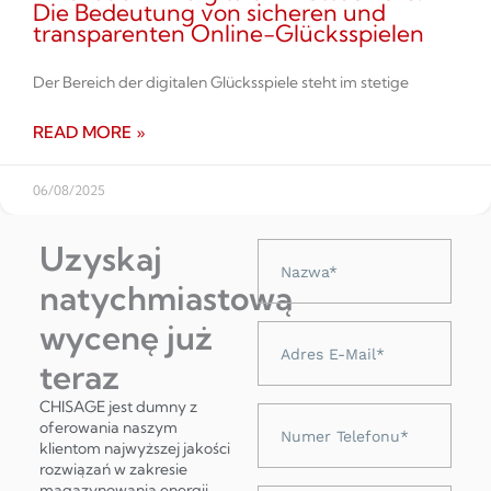
Die Bedeutung von sicheren und
transparenten Online-Glücksspielen
Der Bereich der digitalen Glücksspiele steht im stetige
READ MORE »
06/08/2025
Uzyskaj
Nazwa
natychmiastową
wycenę już
Adres
e-
teraz
mail
CHISAGE jest dumny z
Numer
oferowania naszym
telefonu
klientom najwyższej jakości
rozwiązań w zakresie
magazynowania energii,