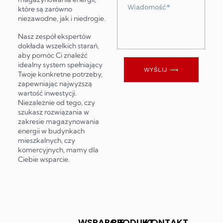
Wiadomość
które są zarówno
niezawodne, jak i niedrogie.
Nasz zespół ekspertów
dokłada wszelkich starań,
aby pomóc Ci znaleźć
idealny system spełniający
WYŚLIJ ⟶
Twoje konkretne potrzeby,
zapewniając najwyższą
wartość inwestycji.
Niezależnie od tego, czy
szukasz rozwiązania w
zakresie magazynowania
energii w budynkach
mieszkalnych, czy
komercyjnych, mamy dla
Ciebie wsparcie.
WSPARCIE
PRODUKT
KONTAKT