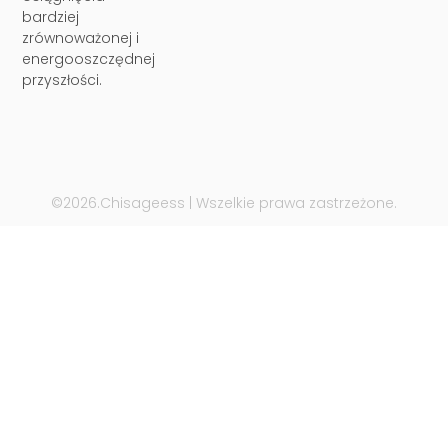
bardziej
zrównoważonej i
energooszczędnej
przyszłości.
©2026.Chisageess | Wszelkie prawa zastrzeżone.