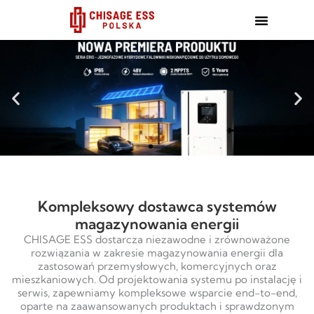
跳
至
内
容
Kompleksowy dostawca systemów
magazynowania energii
CHISAGE ESS dostarcza niezawodne i zrównoważone
rozwiązania w zakresie magazynowania energii dla
zastosowań przemysłowych, komercyjnych oraz
mieszkaniowych. Od projektowania systemu po instalację i
serwis, zapewniamy kompleksowe wsparcie end-to-end,
oparte na zaawansowanych produktach i sprawdzonym