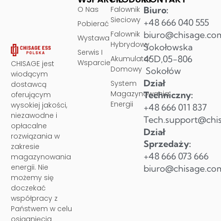
O Nas
Falownik
Biuro:
Sieciowy
+48 666 040 555
Pobierać
Falownik
biuro@chisage.co
Wystawa
Hybrydowy
Sokołowska
Serwis I
45D,05-806
Akumulator
Wsparcie
CHISAGE jest
Domowy
Sokołów
wiodącym
Dział
System
dostawcą
Magazynowania
Techniczny:
oferującym
Energii
wysokiej jakości,
+48 666 011 837
niezawodne i
Tech.support@chi
opłacalne
Dział
rozwiązania w
Sprzedaży:
zakresie
+48 666 073 666
magazynowania
energii. Nie
biuro@chisage.co
możemy się
doczekać
współpracy z
Państwem w celu
osiągnięcia