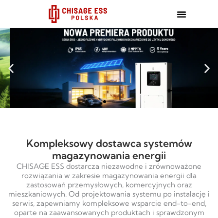
跳
至
内
容
Kompleksowy dostawca systemów
magazynowania energii
CHISAGE ESS dostarcza niezawodne i zrównoważone
rozwiązania w zakresie magazynowania energii dla
zastosowań przemysłowych, komercyjnych oraz
mieszkaniowych. Od projektowania systemu po instalację i
serwis, zapewniamy kompleksowe wsparcie end-to-end,
oparte na zaawansowanych produktach i sprawdzonym