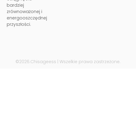
bardziej
zrównoważonej i
energooszczędnej
przyszłości.
©2026.Chisageess | Wszelkie prawa zastrzeżone.