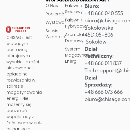
O Nas
Falownik
Biuro:
Sieciowy
+48 666 040 555
Pobierać
Falownik
biuro@chisage.co
Wystawa
Hybrydowy
Sokołowska
Serwis I
45D,05-806
Akumulator
Wsparcie
CHISAGE jest
Domowy
Sokołów
wiodącym
Dział
System
dostawcą
Magazynowania
Techniczny:
oferującym
Energii
wysokiej jakości,
+48 666 011 837
niezawodne i
Tech.support@chi
opłacalne
Dział
rozwiązania w
Sprzedaży:
zakresie
+48 666 073 666
magazynowania
energii. Nie
biuro@chisage.co
możemy się
doczekać
współpracy z
Państwem w celu
osiągnięcia