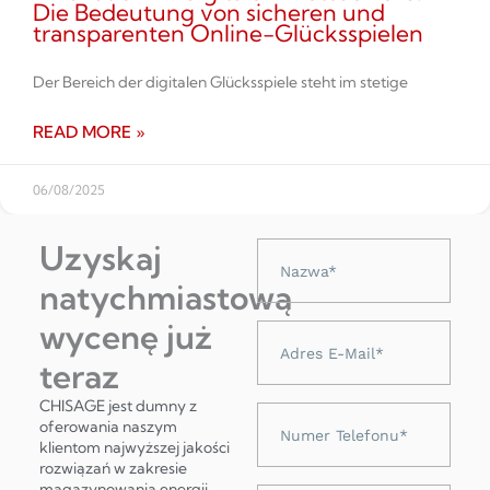
Die Bedeutung von sicheren und
transparenten Online-Glücksspielen
Der Bereich der digitalen Glücksspiele steht im stetige
READ MORE »
06/08/2025
Uzyskaj
Nazwa
natychmiastową
wycenę już
Adres
e-
teraz
mail
CHISAGE jest dumny z
Numer
oferowania naszym
telefonu
klientom najwyższej jakości
rozwiązań w zakresie
magazynowania energii,