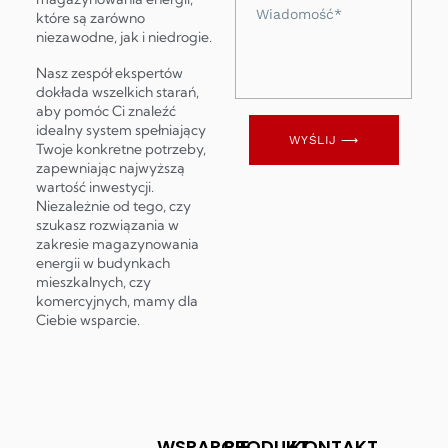
Wiadomość
które są zarówno
niezawodne, jak i niedrogie.
Nasz zespół ekspertów
dokłada wszelkich starań,
aby pomóc Ci znaleźć
idealny system spełniający
WYŚLIJ ⟶
Twoje konkretne potrzeby,
zapewniając najwyższą
wartość inwestycji.
Niezależnie od tego, czy
szukasz rozwiązania w
zakresie magazynowania
energii w budynkach
mieszkalnych, czy
komercyjnych, mamy dla
Ciebie wsparcie.
WSPARCIE
PRODUKT
KONTAKT