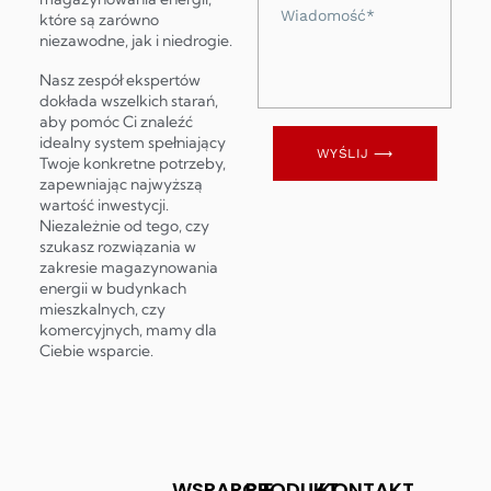
Wiadomość
które są zarówno
niezawodne, jak i niedrogie.
Nasz zespół ekspertów
dokłada wszelkich starań,
aby pomóc Ci znaleźć
idealny system spełniający
WYŚLIJ ⟶
Twoje konkretne potrzeby,
zapewniając najwyższą
wartość inwestycji.
Niezależnie od tego, czy
szukasz rozwiązania w
zakresie magazynowania
energii w budynkach
mieszkalnych, czy
komercyjnych, mamy dla
Ciebie wsparcie.
WSPARCIE
PRODUKT
KONTAKT