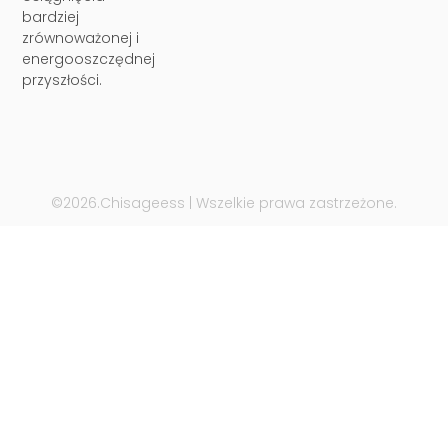
bardziej
zrównoważonej i
energooszczędnej
przyszłości.
©2026.Chisageess | Wszelkie prawa zastrzeżone.