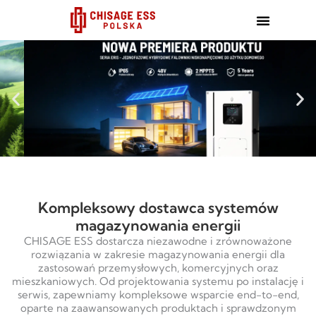
跳
至
内
容
Kompleksowy dostawca systemów
magazynowania energii
CHISAGE ESS dostarcza niezawodne i zrównoważone
rozwiązania w zakresie magazynowania energii dla
zastosowań przemysłowych, komercyjnych oraz
mieszkaniowych. Od projektowania systemu po instalację i
serwis, zapewniamy kompleksowe wsparcie end-to-end,
oparte na zaawansowanych produktach i sprawdzonym