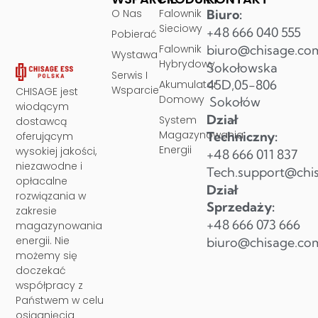
O Nas
Falownik
Biuro:
Sieciowy
+48 666 040 555
Pobierać
Falownik
biuro@chisage.co
Wystawa
Hybrydowy
Sokołowska
Serwis I
45D,05-806
Akumulator
Wsparcie
CHISAGE jest
Domowy
Sokołów
wiodącym
Dział
System
dostawcą
Magazynowania
Techniczny:
oferującym
Energii
wysokiej jakości,
+48 666 011 837
niezawodne i
Tech.support@chi
opłacalne
Dział
rozwiązania w
Sprzedaży:
zakresie
+48 666 073 666
magazynowania
energii. Nie
biuro@chisage.co
możemy się
doczekać
współpracy z
Państwem w celu
osiągnięcia