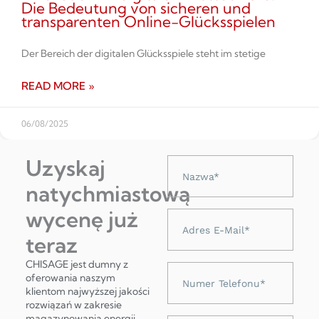
Die Bedeutung von sicheren und
transparenten Online-Glücksspielen
Der Bereich der digitalen Glücksspiele steht im stetige
READ MORE »
06/08/2025
Uzyskaj
Nazwa
natychmiastową
wycenę już
Adres
e-
teraz
mail
CHISAGE jest dumny z
Numer
oferowania naszym
telefonu
klientom najwyższej jakości
rozwiązań w zakresie
magazynowania energii,