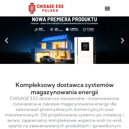
跳
至
内
容
Kompleksowy dostawca systemów
magazynowania energii
CHISAGE ESS dostarcza niezawodne i zrównoważone
rozwiązania w zakresie magazynowania energii dla
zastosowań przemysłowych, komercyjnych oraz
mieszkaniowych. Od projektowania systemu po instalację i
serwis, zapewniamy kompleksowe wsparcie end-to-end,
oparte na zaawansowanych produktach i sprawdzonym