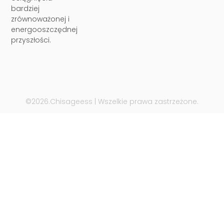
bardziej
zrównoważonej i
energooszczędnej
przyszłości.
©2026.Chisageess | Wszelkie prawa zastrzeżone.