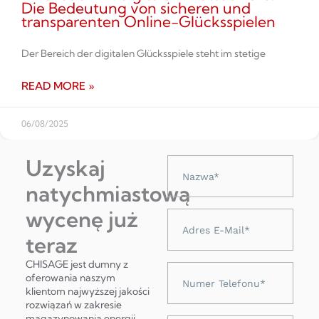
Die Bedeutung von sicheren und
transparenten Online-Glücksspielen
Der Bereich der digitalen Glücksspiele steht im stetige
READ MORE »
06/08/2025
Uzyskaj
Nazwa
natychmiastową
wycenę już
Adres
e-
teraz
mail
CHISAGE jest dumny z
Numer
oferowania naszym
telefonu
klientom najwyższej jakości
rozwiązań w zakresie
magazynowania energii,