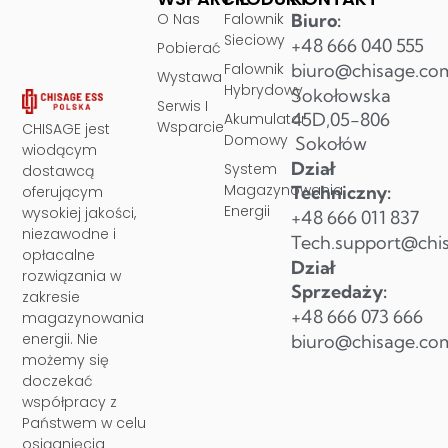
O Nas
Falownik
Biuro:
Sieciowy
+48 666 040 555
Pobierać
Falownik
biuro@chisage.co
Wystawa
Hybrydowy
Sokołowska
Serwis I
45D,05-806
Akumulator
Wsparcie
CHISAGE jest
Domowy
Sokołów
wiodącym
Dział
System
dostawcą
Magazynowania
Techniczny:
oferującym
Energii
wysokiej jakości,
+48 666 011 837
niezawodne i
Tech.support@chi
opłacalne
Dział
rozwiązania w
Sprzedaży:
zakresie
+48 666 073 666
magazynowania
energii. Nie
biuro@chisage.co
możemy się
doczekać
współpracy z
Państwem w celu
osiągnięcia