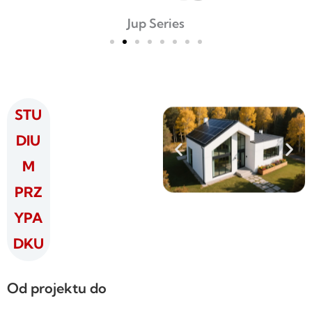
s
Mars Seri
STU
DIU
M
PRZ
YPA
DKU
Od projektu do