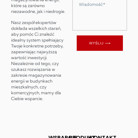
Wiadomość
które są zarówno
niezawodne, jak i niedrogie.
Nasz zespół ekspertów
dokłada wszelkich starań,
aby pomóc Ci znaleźć
idealny system spełniający
WYŚLIJ ⟶
Twoje konkretne potrzeby,
zapewniając najwyższą
wartość inwestycji.
Niezależnie od tego, czy
szukasz rozwiązania w
zakresie magazynowania
energii w budynkach
mieszkalnych, czy
komercyjnych, mamy dla
Ciebie wsparcie.
WSPARCIE
PRODUKT
KONTAKT