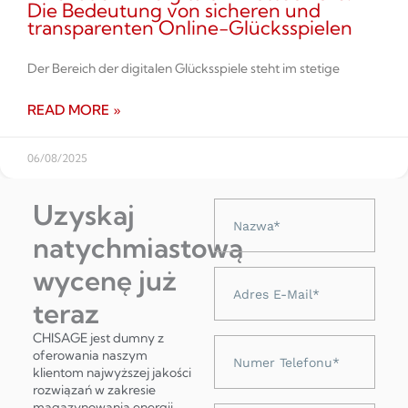
Die Bedeutung von sicheren und
transparenten Online-Glücksspielen
Der Bereich der digitalen Glücksspiele steht im stetige
READ MORE »
06/08/2025
Uzyskaj
Nazwa
natychmiastową
wycenę już
Adres
e-
teraz
mail
CHISAGE jest dumny z
Numer
oferowania naszym
telefonu
klientom najwyższej jakości
rozwiązań w zakresie
magazynowania energii,