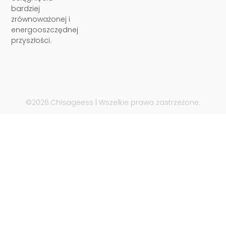
bardziej
zrównoważonej i
energooszczędnej
przyszłości.
©2026.Chisageess | Wszelkie prawa zastrzeżone.