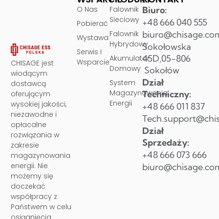
O Nas
Falownik
Biuro:
Sieciowy
+48 666 040 555
Pobierać
Falownik
biuro@chisage.co
Wystawa
Hybrydowy
Sokołowska
Serwis I
45D,05-806
Akumulator
Wsparcie
CHISAGE jest
Domowy
Sokołów
wiodącym
Dział
System
dostawcą
Magazynowania
Techniczny:
oferującym
Energii
wysokiej jakości,
+48 666 011 837
niezawodne i
Tech.support@chi
opłacalne
Dział
rozwiązania w
Sprzedaży:
zakresie
+48 666 073 666
magazynowania
energii. Nie
biuro@chisage.co
możemy się
doczekać
współpracy z
Państwem w celu
osiągnięcia