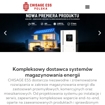
跳
至
内
容
Kompleksowy dostawca systemów
magazynowania energii
CHISAGE ESS dostarcza niezawodne i zrównoważone
rozwiązania w zakresie magazynowania energii dla
zastosowań przemysłowych, komercyjnych oraz
mieszkaniowych. Od projektowania systemu po instalację i
serwis, zapewniamy kompleksowe wsparcie end-to-end,
oparte na zaawansowanych produktach i sprawdzonym