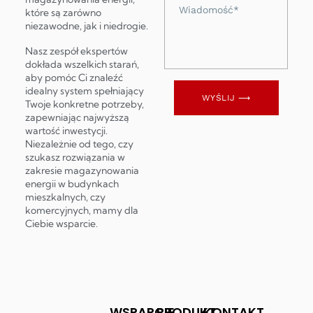
Wiadomość
które są zarówno
niezawodne, jak i niedrogie.
Nasz zespół ekspertów
dokłada wszelkich starań,
aby pomóc Ci znaleźć
idealny system spełniający
WYŚLIJ ⟶
Twoje konkretne potrzeby,
zapewniając najwyższą
wartość inwestycji.
Niezależnie od tego, czy
szukasz rozwiązania w
zakresie magazynowania
energii w budynkach
mieszkalnych, czy
komercyjnych, mamy dla
Ciebie wsparcie.
WSPARCIE
PRODUKT
KONTAKT