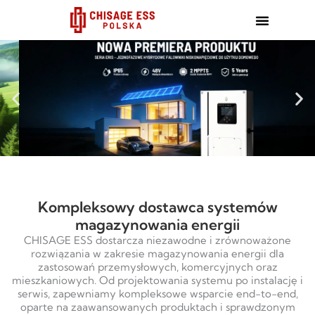
跳
至
内
容
Kompleksowy dostawca systemów
magazynowania energii
CHISAGE ESS dostarcza niezawodne i zrównoważone
rozwiązania w zakresie magazynowania energii dla
zastosowań przemysłowych, komercyjnych oraz
mieszkaniowych. Od projektowania systemu po instalację i
serwis, zapewniamy kompleksowe wsparcie end-to-end,
oparte na zaawansowanych produktach i sprawdzonym