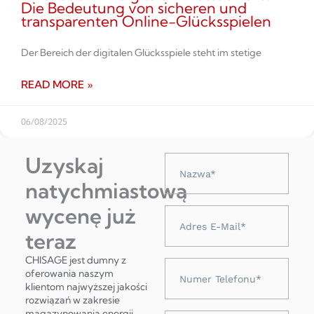
Die Bedeutung von sicheren und
transparenten Online-Glücksspielen
Der Bereich der digitalen Glücksspiele steht im stetige
READ MORE »
06/08/2025
Uzyskaj
Nazwa
natychmiastową
wycenę już
Adres
e-
teraz
mail
CHISAGE jest dumny z
Numer
oferowania naszym
telefonu
klientom najwyższej jakości
rozwiązań w zakresie
magazynowania energii,