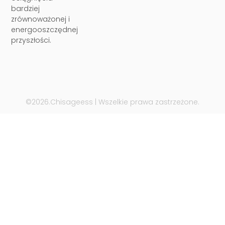
bardziej
zrównoważonej i
energooszczędnej
przyszłości.
©2026.Chisageess | Wszelkie prawa zastrzeżone.