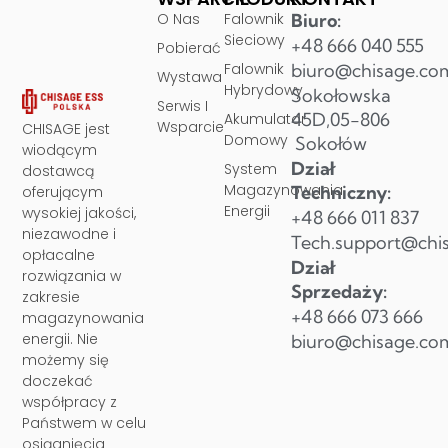
O Nas
Falownik
Biuro:
Sieciowy
+48 666 040 555
Pobierać
Falownik
biuro@chisage.co
Wystawa
Hybrydowy
Sokołowska
Serwis I
45D,05-806
Akumulator
Wsparcie
CHISAGE jest
Domowy
Sokołów
wiodącym
Dział
System
dostawcą
Magazynowania
Techniczny:
oferującym
Energii
wysokiej jakości,
+48 666 011 837
niezawodne i
Tech.support@chi
opłacalne
Dział
rozwiązania w
Sprzedaży:
zakresie
+48 666 073 666
magazynowania
energii. Nie
biuro@chisage.co
możemy się
doczekać
współpracy z
Państwem w celu
osiągnięcia