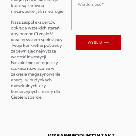
Wiadomość
które są zarówno
niezawodne, jak i niedrogie.
Nasz zespół ekspertów
dokłada wszelkich starań,
aby pomóc Ci znaleźć
idealny system spełniający
WYŚLIJ ⟶
Twoje konkretne potrzeby,
zapewniając najwyższą
wartość inwestycji.
Niezależnie od tego, czy
szukasz rozwiązania w
zakresie magazynowania
energii w budynkach
mieszkalnych, czy
komercyjnych, mamy dla
Ciebie wsparcie.
WSPARCIE
PRODUKT
KONTAKT