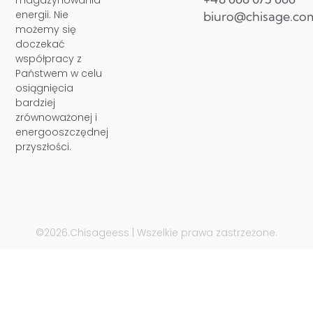
magazynowania
energii. Nie
biuro@chisage.co
możemy się
doczekać
współpracy z
Państwem w celu
osiągnięcia
bardziej
zrównoważonej i
energooszczędnej
przyszłości.
©2026.Chisageess | Wszelkie prawa zastrzeżone.