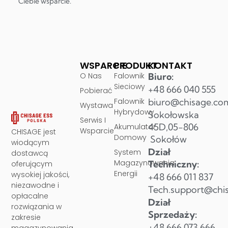
Ciebie wsparcie.
WSPARCIE
PRODUKT
KONTAKT
O Nas
Falownik
Biuro:
Sieciowy
+48 666 040 555
Pobierać
Falownik
biuro@chisage.co
Wystawa
Hybrydowy
Sokołowska
Serwis I
45D,05-806
Akumulator
Wsparcie
CHISAGE jest
Domowy
Sokołów
wiodącym
Dział
System
dostawcą
Magazynowania
Techniczny:
oferującym
Energii
wysokiej jakości,
+48 666 011 837
niezawodne i
Tech.support@chi
opłacalne
Dział
rozwiązania w
Sprzedaży:
zakresie
+48 666 073 666