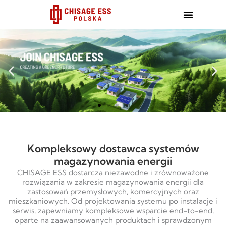
跳
至
内
容
Kompleksowy dostawca systemów
magazynowania energii
CHISAGE ESS dostarcza niezawodne i zrównoważone
rozwiązania w zakresie magazynowania energii dla
zastosowań przemysłowych, komercyjnych oraz
mieszkaniowych. Od projektowania systemu po instalację i
serwis, zapewniamy kompleksowe wsparcie end-to-end,
oparte na zaawansowanych produktach i sprawdzonym