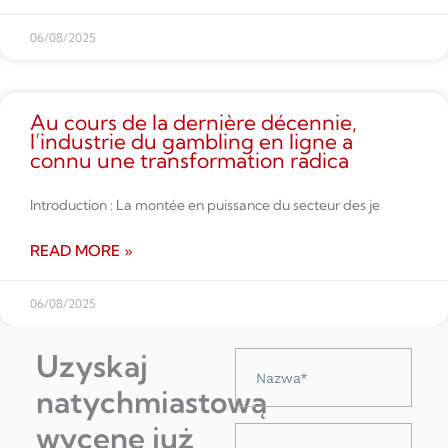
06/08/2025
Au cours de la dernière décennie,
l’industrie du gambling en ligne a
connu une transformation radica
Introduction : La montée en puissance du secteur des je
READ MORE »
06/08/2025
Uzyskaj
Nazwa
natychmiastową
wycenę już
Adres