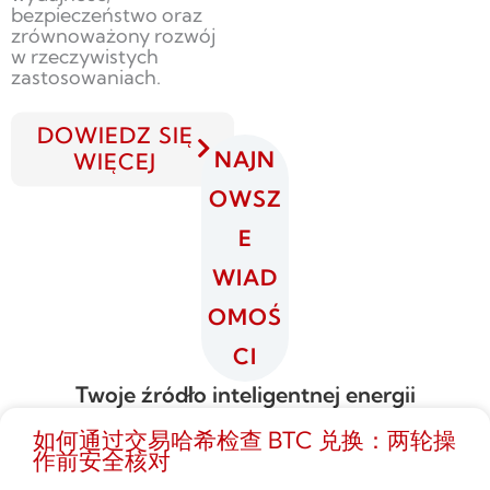
bezpieczeństwo oraz
zrównoważony rozwój
w rzeczywistych
zastosowaniach.
DOWIEDZ SIĘ
NAJN
WIĘCEJ
OWSZ
E
WIAD
OMOŚ
CI
Twoje źródło inteligentnej energii
如何通过交易哈希检查 BTC 兑换：两轮操
作前安全核对