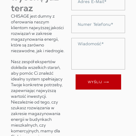
e-
teraz
mail
CHISAGE jest dumny z
Numer
oferowania naszym
telefonu
klientom najwyższej jakości
rozwiązań w zakresie
magazynowania energii,
Wiadomość
które są zarówno
niezawodne, jak i niedrogie.
Nasz zespół ekspertów
dokłada wszelkich starań,
aby pomóc Ci znaleźć
idealny system spełniający
WYŚLIJ ⟶
Twoje konkretne potrzeby,
zapewniając najwyższą
wartość inwestycji.
Niezależnie od tego, czy
szukasz rozwiązania w
zakresie magazynowania
energii w budynkach
mieszkalnych, czy
komercyjnych, mamy dla