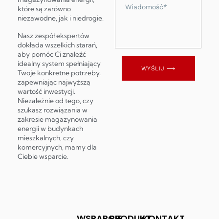
Wiadomość
które są zarówno
niezawodne, jak i niedrogie.
Nasz zespół ekspertów
dokłada wszelkich starań,
aby pomóc Ci znaleźć
idealny system spełniający
WYŚLIJ ⟶
Twoje konkretne potrzeby,
zapewniając najwyższą
wartość inwestycji.
Niezależnie od tego, czy
szukasz rozwiązania w
zakresie magazynowania
energii w budynkach
mieszkalnych, czy
komercyjnych, mamy dla
Ciebie wsparcie.
WSPARCIE
PRODUKT
KONTAKT