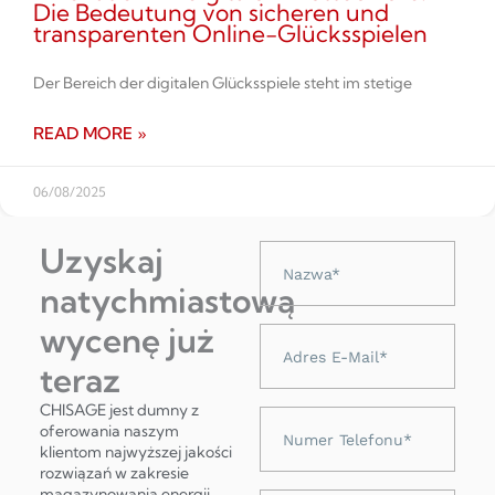
Die Bedeutung von sicheren und
transparenten Online-Glücksspielen
Der Bereich der digitalen Glücksspiele steht im stetige
READ MORE »
06/08/2025
Uzyskaj
Nazwa
natychmiastową
wycenę już
Adres
e-
teraz
mail
CHISAGE jest dumny z
Numer
oferowania naszym
telefonu
klientom najwyższej jakości
rozwiązań w zakresie
magazynowania energii,