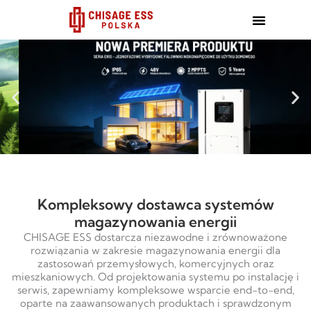
跳
至
内
容
Kompleksowy dostawca systemów
magazynowania energii
CHISAGE ESS dostarcza niezawodne i zrównoważone
rozwiązania w zakresie magazynowania energii dla
zastosowań przemysłowych, komercyjnych oraz
mieszkaniowych. Od projektowania systemu po instalację i
serwis, zapewniamy kompleksowe wsparcie end-to-end,
oparte na zaawansowanych produktach i sprawdzonym