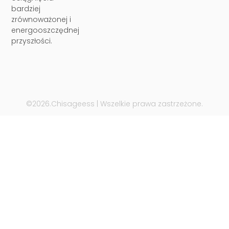
bardziej
zrównoważonej i
energooszczędnej
przyszłości.
©2026.Chisageess | Wszelkie prawa zastrzeżone.