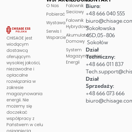
O Nas
Falownik
Biuro:
Sieciowy
+48 666 040 555
Pobierać
Falownik
biuro@chisage.co
Wystawa
Hybrydowy
Sokołowska
Serwis I
45D,05-806
Akumulator
Wsparcie
CHISAGE jest
Domowy
Sokołów
wiodącym
Dział
System
dostawcą
Magazynowania
Techniczny:
oferującym
Energii
wysokiej jakości,
+48 666 011 837
niezawodne i
Tech.support@chi
opłacalne
Dział
rozwiązania w
Sprzedaży:
zakresie
+48 666 073 666
magazynowania
energii. Nie
biuro@chisage.co
możemy się
doczekać
współpracy z
Państwem w celu
osiągnięcia