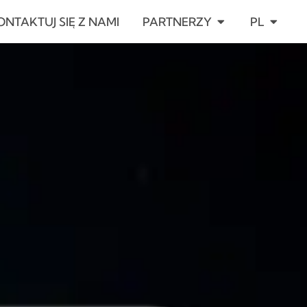
ARCIE
OPEN PARTNERZ
OPEN P
ONTAKTUJ SIĘ Z NAMI
PARTNERZY
PL