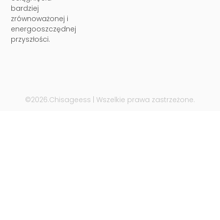
bardziej
zrównoważonej i
energooszczędnej
przyszłości.
©2026.Chisageess | Wszelkie prawa zastrzeżone.