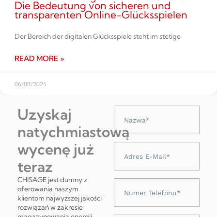
Die Bedeutung von sicheren und
transparenten Online-Glücksspielen
Der Bereich der digitalen Glücksspiele steht im stetige
READ MORE »
06/08/2025
Uzyskaj
Nazwa
natychmiastową
wycenę już
Adres
e-
teraz
mail
CHISAGE jest dumny z
Numer
oferowania naszym
telefonu
klientom najwyższej jakości
rozwiązań w zakresie
magazynowania energii,