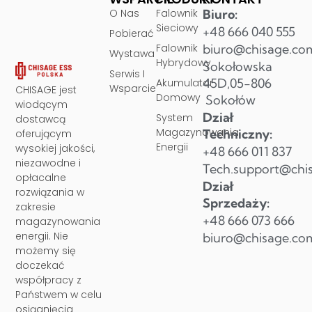
O Nas
Falownik
Biuro:
Sieciowy
+48 666 040 555
Pobierać
Falownik
biuro@chisage.co
Wystawa
Hybrydowy
Sokołowska
Serwis I
45D,05-806
Akumulator
Wsparcie
CHISAGE jest
Domowy
Sokołów
wiodącym
Dział
System
dostawcą
Magazynowania
Techniczny:
oferującym
Energii
wysokiej jakości,
+48 666 011 837
niezawodne i
Tech.support@chi
opłacalne
Dział
rozwiązania w
Sprzedaży:
zakresie
+48 666 073 666
magazynowania
energii. Nie
biuro@chisage.co
możemy się
doczekać
współpracy z
Państwem w celu
osiągnięcia