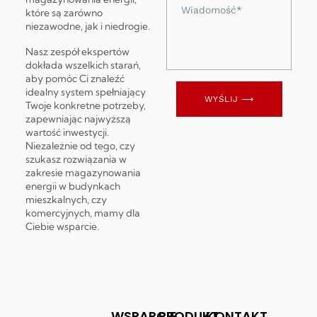
Wiadomość
które są zarówno
niezawodne, jak i niedrogie.
Nasz zespół ekspertów
dokłada wszelkich starań,
aby pomóc Ci znaleźć
idealny system spełniający
WYŚLIJ ⟶
Twoje konkretne potrzeby,
zapewniając najwyższą
wartość inwestycji.
Niezależnie od tego, czy
szukasz rozwiązania w
zakresie magazynowania
energii w budynkach
mieszkalnych, czy
komercyjnych, mamy dla
Ciebie wsparcie.
WSPARCIE
PRODUKT
KONTAKT