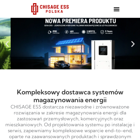
跳
至
内
容
Kompleksowy dostawca systemów
magazynowania energii
CHISAGE ESS dostarcza niezawodne i zrównoważone
rozwiązania w zakresie magazynowania energii dla
zastosowań przemysłowych, komercyjnych oraz
mieszkaniowych. Od projektowania systemu po instalację i
serwis, zapewniamy kompleksowe wsparcie end-to-end,
oparte na zaawansowanych produktach i sprawdzonym