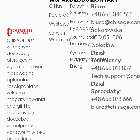
O Nas
Falownik
Biuro:
Sieciowy
+48 666 040 555
Pobierać
Falownik
biuro@chisage.co
Wystawa
Hybrydowy
Sokołowska
Serwis I
45D,05-806
Akumulator
Wsparcie
CHISAGE jest
Domowy
Sokołów
wiodącym
Dział
System
dostawcą
Magazynowania
Techniczny:
oferującym
Energii
wysokiej jakości,
+48 666 011 837
niezawodne i
Tech.support@chi
opłacalne
Dział
rozwiązania w
Sprzedaży:
zakresie
+48 666 073 666
magazynowania
energii. Nie
biuro@chisage.co
możemy się
doczekać
współpracy z
Państwem w celu
osiągnięcia