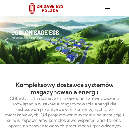
跳
至
内
容
Kompleksowy dostawca systemów
magazynowania energii
CHISAGE ESS dostarcza niezawodne i zrównoważone
rozwiązania w zakresie magazynowania energii dla
zastosowań przemysłowych, komercyjnych oraz
mieszkaniowych. Od projektowania systemu po instalację i
serwis, zapewniamy kompleksowe wsparcie end-to-end,
oparte na zaawansowanych produktach i sprawdzonym