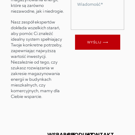
Wiadomość
które są zarówno
niezawodne, jak i niedrogie.
Nasz zespół ekspertów
dokłada wszelkich starań,
aby pomóc Ci znaleźć
idealny system spełniający
WYŚLIJ ⟶
Twoje konkretne potrzeby,
zapewniając najwyższą
wartość inwestycji.
Niezależnie od tego, czy
szukasz rozwiązania w
zakresie magazynowania
energii w budynkach
mieszkalnych, czy
komercyjnych, mamy dla
Ciebie wsparcie.
WSPARCIE
PRODUKT
KONTAKT