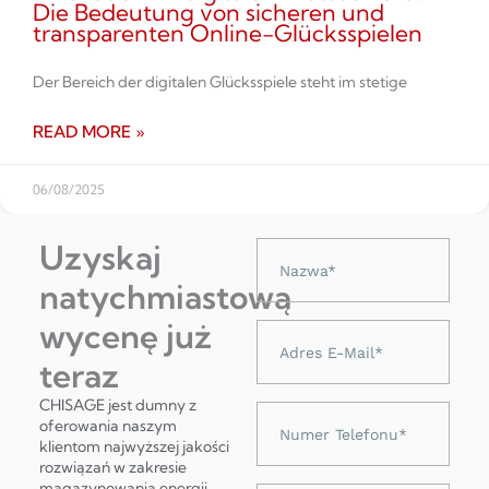
Die Bedeutung von sicheren und
transparenten Online-Glücksspielen
Der Bereich der digitalen Glücksspiele steht im stetige
READ MORE »
06/08/2025
Uzyskaj
Nazwa
natychmiastową
wycenę już
Adres
e-
teraz
mail
CHISAGE jest dumny z
Numer
oferowania naszym
telefonu
klientom najwyższej jakości
rozwiązań w zakresie
magazynowania energii,