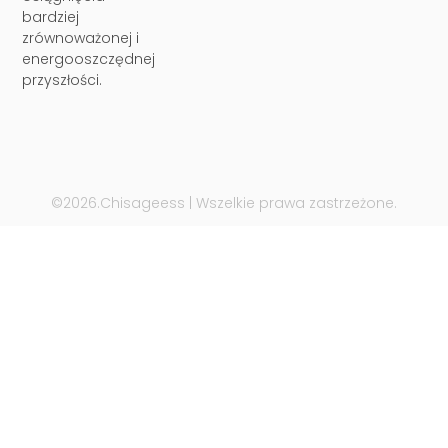
bardziej
zrównoważonej i
energooszczędnej
przyszłości.
©2026.Chisageess | Wszelkie prawa zastrzeżone.