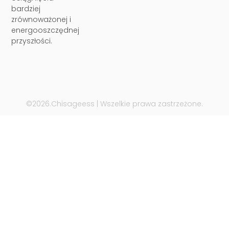
bardziej
zrównoważonej i
energooszczędnej
przyszłości.
©2026.Chisageess | Wszelkie prawa zastrzeżone.