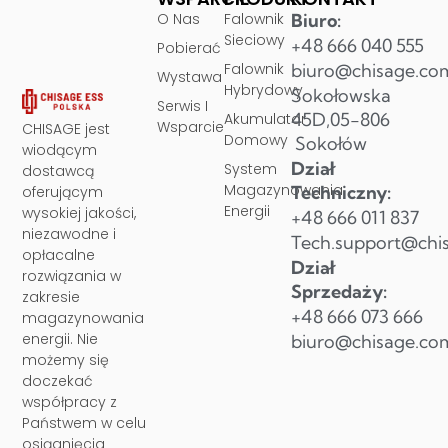
O Nas
Falownik
Biuro:
Sieciowy
+48 666 040 555
Pobierać
Falownik
biuro@chisage.co
Wystawa
Hybrydowy
Sokołowska
Serwis I
45D,05-806
Akumulator
Wsparcie
CHISAGE jest
Domowy
Sokołów
wiodącym
Dział
System
dostawcą
Magazynowania
Techniczny:
oferującym
Energii
wysokiej jakości,
+48 666 011 837
niezawodne i
Tech.support@chi
opłacalne
Dział
rozwiązania w
Sprzedaży:
zakresie
+48 666 073 666
magazynowania
energii. Nie
biuro@chisage.co
możemy się
doczekać
współpracy z
Państwem w celu
osiągnięcia