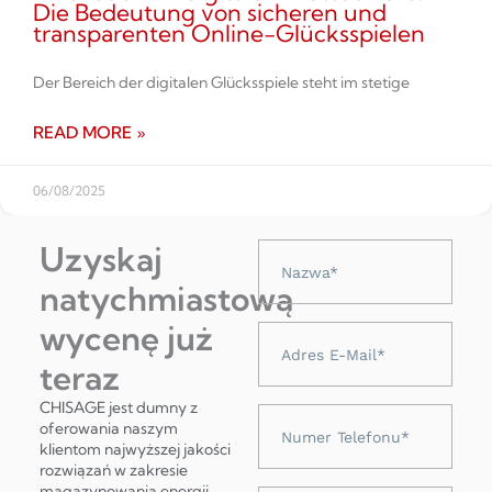
Die Bedeutung von sicheren und
transparenten Online-Glücksspielen
Der Bereich der digitalen Glücksspiele steht im stetige
READ MORE »
06/08/2025
Uzyskaj
Nazwa
natychmiastową
wycenę już
Adres
e-
teraz
mail
CHISAGE jest dumny z
Numer
oferowania naszym
telefonu
klientom najwyższej jakości
rozwiązań w zakresie
magazynowania energii,