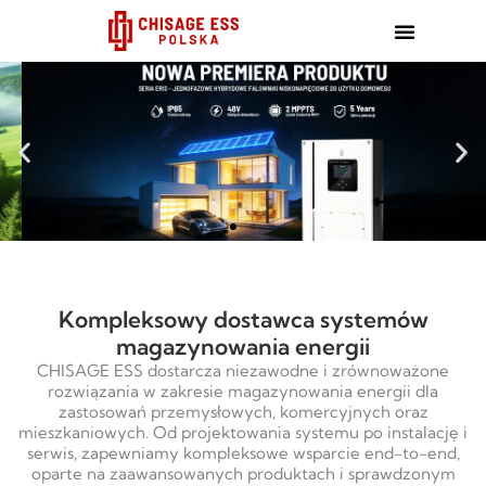
跳
至
内
容
Kompleksowy dostawca systemów
magazynowania energii
CHISAGE ESS dostarcza niezawodne i zrównoważone
rozwiązania w zakresie magazynowania energii dla
zastosowań przemysłowych, komercyjnych oraz
mieszkaniowych. Od projektowania systemu po instalację i
serwis, zapewniamy kompleksowe wsparcie end-to-end,
oparte na zaawansowanych produktach i sprawdzonym