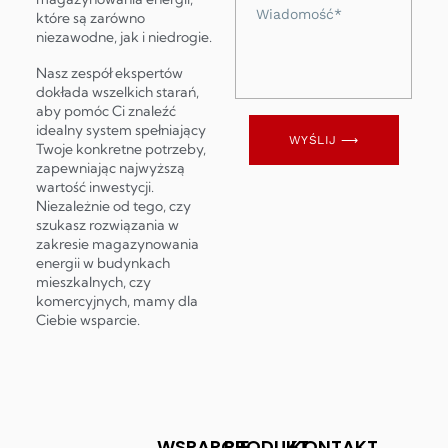
Wiadomość
które są zarówno
niezawodne, jak i niedrogie.
Nasz zespół ekspertów
dokłada wszelkich starań,
aby pomóc Ci znaleźć
idealny system spełniający
WYŚLIJ ⟶
Twoje konkretne potrzeby,
zapewniając najwyższą
wartość inwestycji.
Niezależnie od tego, czy
szukasz rozwiązania w
zakresie magazynowania
energii w budynkach
mieszkalnych, czy
komercyjnych, mamy dla
Ciebie wsparcie.
WSPARCIE
PRODUKT
KONTAKT