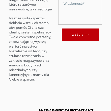
Wiadomość
które są zarówno
niezawodne, jak i niedrogie.
Nasz zespół ekspertów
dokłada wszelkich starań,
aby pomóc Ci znaleźć
idealny system spełniający
WYŚLIJ ⟶
Twoje konkretne potrzeby,
zapewniając najwyższą
wartość inwestycji.
Niezależnie od tego, czy
szukasz rozwiązania w
zakresie magazynowania
energii w budynkach
mieszkalnych, czy
komercyjnych, mamy dla
Ciebie wsparcie.
WSPARCIE
PRODUKT
KONTAKT