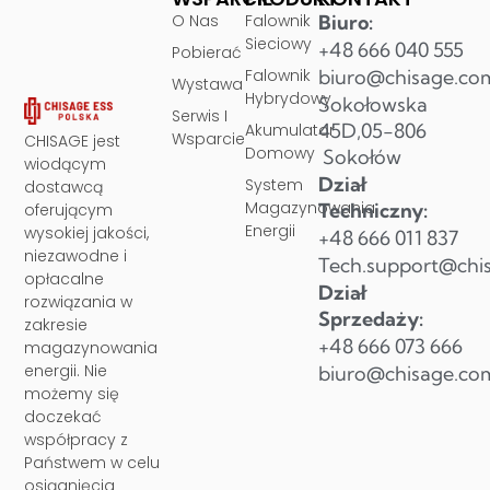
O Nas
Falownik
Biuro:
Sieciowy
+48 666 040 555
Pobierać
Falownik
biuro@chisage.co
Wystawa
Hybrydowy
Sokołowska
Serwis I
45D,05-806
Akumulator
Wsparcie
CHISAGE jest
Domowy
Sokołów
wiodącym
Dział
System
dostawcą
Magazynowania
Techniczny:
oferującym
Energii
wysokiej jakości,
+48 666 011 837
niezawodne i
Tech.support@chi
opłacalne
Dział
rozwiązania w
Sprzedaży:
zakresie
+48 666 073 666
magazynowania
energii. Nie
biuro@chisage.co
możemy się
doczekać
współpracy z
Państwem w celu
osiągnięcia