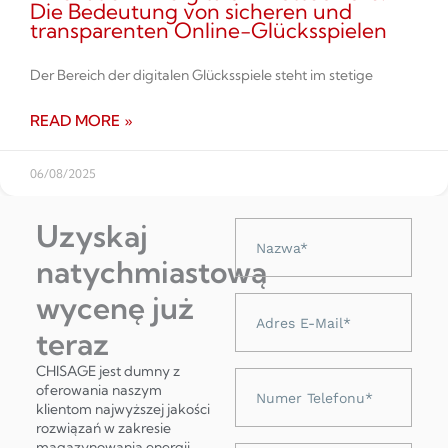
Die Bedeutung von sicheren und
transparenten Online-Glücksspielen
Der Bereich der digitalen Glücksspiele steht im stetige
READ MORE »
06/08/2025
Uzyskaj
Nazwa
natychmiastową
wycenę już
Adres
e-
teraz
mail
CHISAGE jest dumny z
Numer
oferowania naszym
telefonu
klientom najwyższej jakości
rozwiązań w zakresie
magazynowania energii,