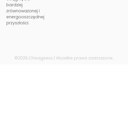
bardziej
zrównoważonej i
energooszczędnej
przyszłości.
©2026.Chisageess | Wszelkie prawa zastrzeżone.