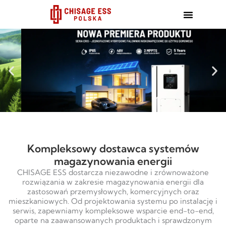
跳
至
内
容
Kompleksowy dostawca systemów
magazynowania energii
CHISAGE ESS dostarcza niezawodne i zrównoważone
rozwiązania w zakresie magazynowania energii dla
zastosowań przemysłowych, komercyjnych oraz
mieszkaniowych. Od projektowania systemu po instalację i
serwis, zapewniamy kompleksowe wsparcie end-to-end,
oparte na zaawansowanych produktach i sprawdzonym