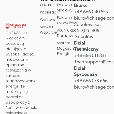
O Nas
Falownik
Biuro:
Sieciowy
+48 666 040 555
Pobierać
Falownik
biuro@chisage.co
Wystawa
Hybrydowy
Sokołowska
Serwis I
45D,05-806
Akumulator
Wsparcie
CHISAGE jest
Domowy
Sokołów
wiodącym
Dział
System
dostawcą
Magazynowania
Techniczny:
oferującym
Energii
wysokiej jakości,
+48 666 011 837
niezawodne i
Tech.support@chi
opłacalne
Dział
rozwiązania w
Sprzedaży:
zakresie
+48 666 073 666
magazynowania
energii. Nie
biuro@chisage.co
możemy się
doczekać
współpracy z
Państwem w celu
osiągnięcia