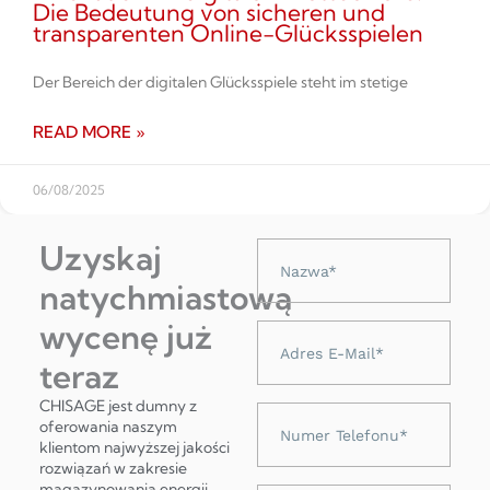
Die Bedeutung von sicheren und
transparenten Online-Glücksspielen
Der Bereich der digitalen Glücksspiele steht im stetige
READ MORE »
06/08/2025
Uzyskaj
Nazwa
natychmiastową
wycenę już
Adres
e-
teraz
mail
CHISAGE jest dumny z
Numer
oferowania naszym
telefonu
klientom najwyższej jakości
rozwiązań w zakresie
magazynowania energii,