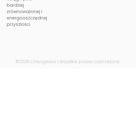
bardziej
zrównoważonej i
energooszczędnej
przyszłości.
©2026.Chisageess | Wszelkie prawa zastrzeżone.