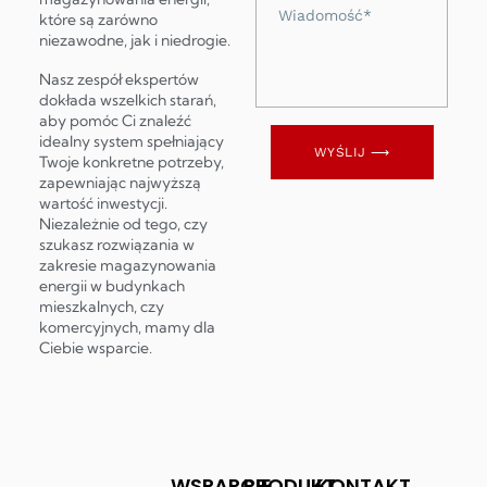
Wiadomość
które są zarówno
niezawodne, jak i niedrogie.
Nasz zespół ekspertów
dokłada wszelkich starań,
aby pomóc Ci znaleźć
idealny system spełniający
WYŚLIJ ⟶
Twoje konkretne potrzeby,
zapewniając najwyższą
wartość inwestycji.
Niezależnie od tego, czy
szukasz rozwiązania w
zakresie magazynowania
energii w budynkach
mieszkalnych, czy
komercyjnych, mamy dla
Ciebie wsparcie.
WSPARCIE
PRODUKT
KONTAKT