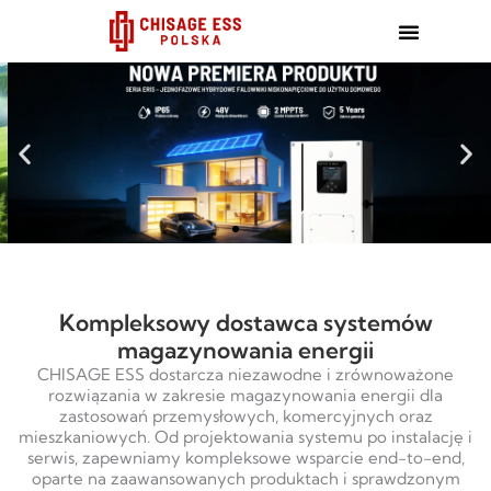
跳
至
内
容
Kompleksowy dostawca systemów
magazynowania energii
CHISAGE ESS dostarcza niezawodne i zrównoważone
rozwiązania w zakresie magazynowania energii dla
zastosowań przemysłowych, komercyjnych oraz
mieszkaniowych. Od projektowania systemu po instalację i
serwis, zapewniamy kompleksowe wsparcie end-to-end,
oparte na zaawansowanych produktach i sprawdzonym