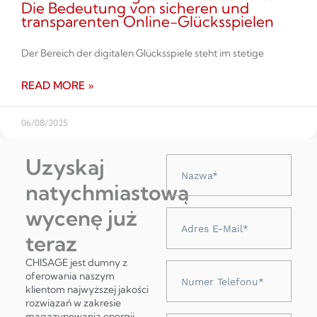
Die Bedeutung von sicheren und
transparenten Online-Glücksspielen
Der Bereich der digitalen Glücksspiele steht im stetige
READ MORE »
06/08/2025
Uzyskaj
Nazwa
natychmiastową
wycenę już
Adres
e-
teraz
mail
CHISAGE jest dumny z
Numer
oferowania naszym
telefonu
klientom najwyższej jakości
rozwiązań w zakresie
magazynowania energii,