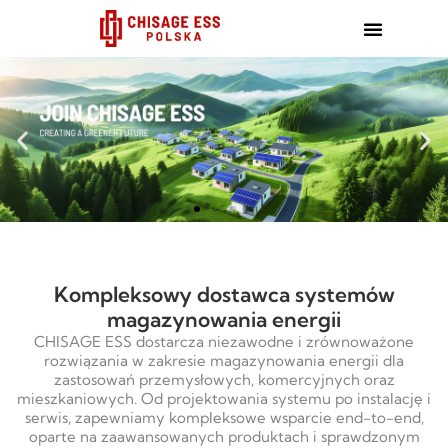
跳
至
内
容
Kompleksowy dostawca systemów
magazynowania energii
CHISAGE ESS dostarcza niezawodne i zrównoważone
rozwiązania w zakresie magazynowania energii dla
zastosowań przemysłowych, komercyjnych oraz
mieszkaniowych. Od projektowania systemu po instalację i
serwis, zapewniamy kompleksowe wsparcie end-to-end,
oparte na zaawansowanych produktach i sprawdzonym