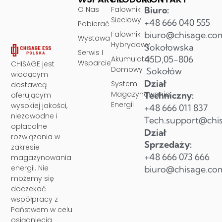
O Nas
Falownik
Biuro:
Sieciowy
+48 666 040 555
Pobierać
Falownik
biuro@chisage.co
Wystawa
Hybrydowy
Sokołowska
Serwis I
45D,05-806
Akumulator
Wsparcie
CHISAGE jest
Domowy
Sokołów
wiodącym
Dział
System
dostawcą
Magazynowania
Techniczny:
oferującym
Energii
wysokiej jakości,
+48 666 011 837
niezawodne i
Tech.support@chi
opłacalne
Dział
rozwiązania w
Sprzedaży:
zakresie
+48 666 073 666
magazynowania
energii. Nie
biuro@chisage.co
możemy się
doczekać
współpracy z
Państwem w celu
osiągnięcia