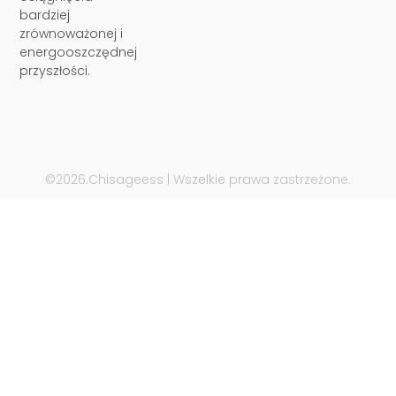
bardziej
zrównoważonej i
energooszczędnej
przyszłości.
©2026.Chisageess | Wszelkie prawa zastrzeżone.