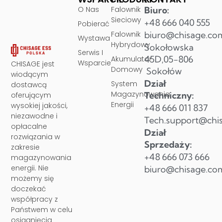
O Nas
Falownik
Biuro:
Sieciowy
+48 666 040 555
Pobierać
Falownik
biuro@chisage.co
Wystawa
Hybrydowy
Sokołowska
Serwis I
45D,05-806
Akumulator
Wsparcie
CHISAGE jest
Domowy
Sokołów
wiodącym
Dział
System
dostawcą
Magazynowania
Techniczny:
oferującym
Energii
wysokiej jakości,
+48 666 011 837
niezawodne i
Tech.support@chi
opłacalne
Dział
rozwiązania w
Sprzedaży:
zakresie
+48 666 073 666
magazynowania
energii. Nie
biuro@chisage.co
możemy się
doczekać
współpracy z
Państwem w celu
osiągnięcia