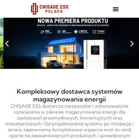
跳
至
内
容
Kompleksowy dostawca systemów
magazynowania energii
CHISAGE ESS dostarcza niezawodne i zrównoważone
rozwiązania w zakresie magazynowania energii dla
zastosowań przemysłowych, komercyjnych oraz
mieszkaniowych. Od projektowania systemu po instalację i
serwis, zapewniamy kompleksowe wsparcie end-to-end,
oparte na zaawansowanych produktach i sprawdzonym