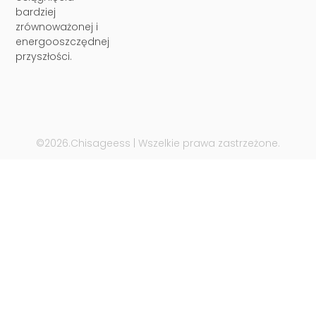
bardziej
zrównoważonej i
energooszczędnej
przyszłości.
©2026.Chisageess | Wszelkie prawa zastrzeżone.