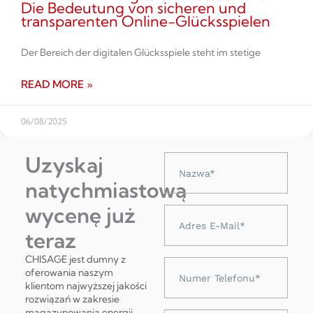
Die Bedeutung von sicheren und
transparenten Online-Glücksspielen
Der Bereich der digitalen Glücksspiele steht im stetige
READ MORE »
06/08/2025
Uzyskaj
Nazwa
natychmiastową
wycenę już
Adres
e-
teraz
mail
CHISAGE jest dumny z
Numer
oferowania naszym
telefonu
klientom najwyższej jakości
rozwiązań w zakresie
magazynowania energii,