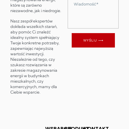
Wiadomość
które są zarówno
niezawodne, jak i niedrogie.
Nasz zespół ekspertów
dokłada wszelkich starań,
aby pomóc Ci znaleźć
idealny system spełniający
WYŚLIJ ⟶
Twoje konkretne potrzeby,
zapewniając najwyższą
wartość inwestycji.
Niezależnie od tego, czy
szukasz rozwiązania w
zakresie magazynowania
energii w budynkach
mieszkalnych, czy
komercyjnych, mamy dla
Ciebie wsparcie.
WSPARCIE
PRODUKT
KONTAKT