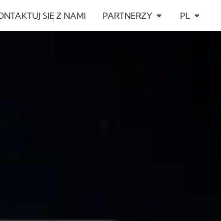
ARCIE
OPEN PARTNERZ
OPEN P
ONTAKTUJ SIĘ Z NAMI
PARTNERZY
PL