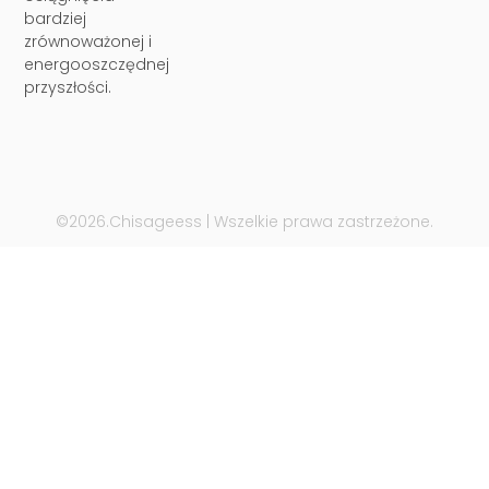
bardziej
zrównoważonej i
energooszczędnej
przyszłości.
©2026.Chisageess | Wszelkie prawa zastrzeżone.