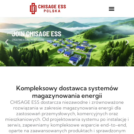
跳
至
内
容
Kompleksowy dostawca systemów
magazynowania energii
CHISAGE ESS dostarcza niezawodne i zrównoważone
rozwiązania w zakresie magazynowania energii dla
zastosowań przemysłowych, komercyjnych oraz
mieszkaniowych. Od projektowania systemu po instalację i
serwis, zapewniamy kompleksowe wsparcie end-to-end,
oparte na zaawansowanych produktach i sprawdzonym