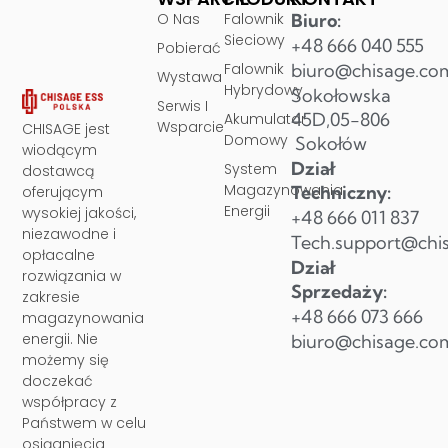
O Nas
Falownik
Biuro:
Sieciowy
+48 666 040 555
Pobierać
Falownik
biuro@chisage.co
Wystawa
Hybrydowy
Sokołowska
Serwis I
45D,05-806
Akumulator
Wsparcie
CHISAGE jest
Domowy
Sokołów
wiodącym
Dział
System
dostawcą
Magazynowania
Techniczny:
oferującym
Energii
wysokiej jakości,
+48 666 011 837
niezawodne i
Tech.support@chi
opłacalne
Dział
rozwiązania w
Sprzedaży:
zakresie
+48 666 073 666
magazynowania
energii. Nie
biuro@chisage.co
możemy się
doczekać
współpracy z
Państwem w celu
osiągnięcia