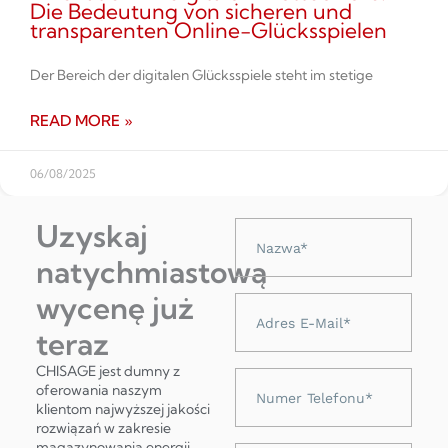
Die Bedeutung von sicheren und
transparenten Online-Glücksspielen
Der Bereich der digitalen Glücksspiele steht im stetige
READ MORE »
06/08/2025
Uzyskaj
Nazwa
natychmiastową
wycenę już
Adres
e-
teraz
mail
CHISAGE jest dumny z
Numer
oferowania naszym
telefonu
klientom najwyższej jakości
rozwiązań w zakresie
magazynowania energii,