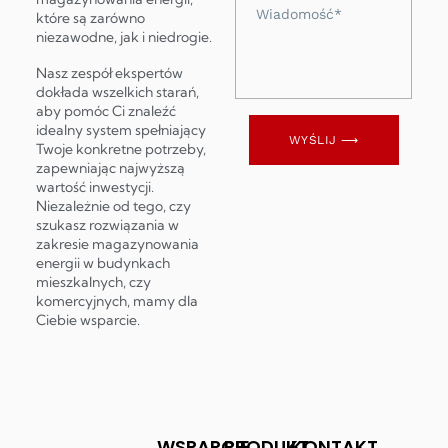
Wiadomość
które są zarówno
niezawodne, jak i niedrogie.
Nasz zespół ekspertów
dokłada wszelkich starań,
aby pomóc Ci znaleźć
idealny system spełniający
WYŚLIJ ⟶
Twoje konkretne potrzeby,
zapewniając najwyższą
wartość inwestycji.
Niezależnie od tego, czy
szukasz rozwiązania w
zakresie magazynowania
energii w budynkach
mieszkalnych, czy
komercyjnych, mamy dla
Ciebie wsparcie.
WSPARCIE
PRODUKT
KONTAKT