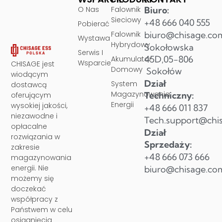
O Nas
Falownik
Biuro:
Sieciowy
+48 666 040 555
Pobierać
Falownik
biuro@chisage.co
Wystawa
Hybrydowy
Sokołowska
Serwis I
45D,05-806
Akumulator
Wsparcie
CHISAGE jest
Domowy
Sokołów
wiodącym
Dział
System
dostawcą
Magazynowania
Techniczny:
oferującym
Energii
wysokiej jakości,
+48 666 011 837
niezawodne i
Tech.support@chi
opłacalne
Dział
rozwiązania w
Sprzedaży:
zakresie
+48 666 073 666
magazynowania
energii. Nie
biuro@chisage.co
możemy się
doczekać
współpracy z
Państwem w celu
osiągnięcia