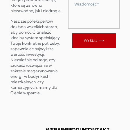
Wiadomość
które są zarówno
niezawodne, jak i niedrogie.
Nasz zespół ekspertów
dokłada wszelkich starań,
aby pomóc Ci znaleźć
idealny system spełniający
WYŚLIJ ⟶
Twoje konkretne potrzeby,
zapewniając najwyższą
wartość inwestycji.
Niezależnie od tego, czy
szukasz rozwiązania w
zakresie magazynowania
energii w budynkach
mieszkalnych, czy
komercyjnych, mamy dla
Ciebie wsparcie.
WSPARCIE
PRODUKT
KONTAKT