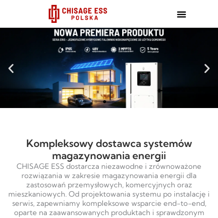
跳
至
内
容
Kompleksowy dostawca systemów
magazynowania energii
CHISAGE ESS dostarcza niezawodne i zrównoważone
rozwiązania w zakresie magazynowania energii dla
zastosowań przemysłowych, komercyjnych oraz
mieszkaniowych. Od projektowania systemu po instalację i
serwis, zapewniamy kompleksowe wsparcie end-to-end,
oparte na zaawansowanych produktach i sprawdzonym