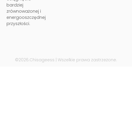
bardziej
zrównoważonej i
energooszczędnej
przyszłości.
©2026.Chisageess | Wszelkie prawa zastrzeżone.