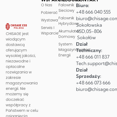
O Nas
Falownik
Biuro:
Sieciowy
+48 666 040 555
Pobierać
Falownik
biuro@chisage.co
Wystawa
Hybrydowy
Sokołowska
Serwis I
45D,05-806
Akumulator
Wsparcie
CHISAGE jest
Domowy
Sokołów
wiodącym
Dział
System
dostawcą
Magazynowania
Techniczny:
oferującym
Energii
wysokiej jakości,
+48 666 011 837
niezawodne i
Tech.support@chi
opłacalne
Dział
rozwiązania w
Sprzedaży:
zakresie
+48 666 073 666
magazynowania
energii. Nie
biuro@chisage.co
możemy się
doczekać
współpracy z
Państwem w celu
osiągnięcia