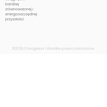
bardziej
zrównoważonej i
energooszczędnej
przyszłości.
©2026.Chisageess | Wszelkie prawa zastrzeżone.