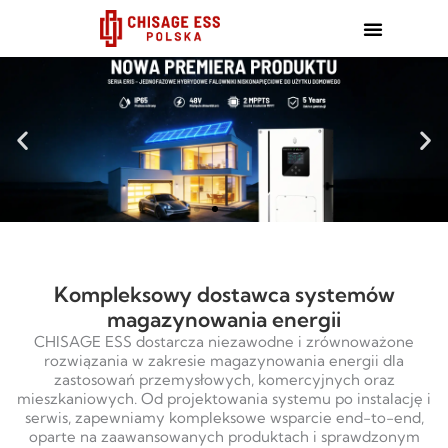
跳
至
内
容
Kompleksowy dostawca systemów
magazynowania energii
CHISAGE ESS dostarcza niezawodne i zrównoważone
rozwiązania w zakresie magazynowania energii dla
zastosowań przemysłowych, komercyjnych oraz
mieszkaniowych. Od projektowania systemu po instalację i
serwis, zapewniamy kompleksowe wsparcie end-to-end,
oparte na zaawansowanych produktach i sprawdzonym