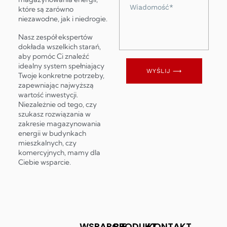
Wiadomość
które są zarówno
niezawodne, jak i niedrogie.
Nasz zespół ekspertów
dokłada wszelkich starań,
aby pomóc Ci znaleźć
idealny system spełniający
WYŚLIJ ⟶
Twoje konkretne potrzeby,
zapewniając najwyższą
wartość inwestycji.
Niezależnie od tego, czy
szukasz rozwiązania w
zakresie magazynowania
energii w budynkach
mieszkalnych, czy
komercyjnych, mamy dla
Ciebie wsparcie.
WSPARCIE
PRODUKT
KONTAKT