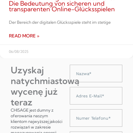
Die Bedeutung von sicheren und
transparenten Online-Glücksspielen
Der Bereich der digitalen Glücksspiele steht im stetige
READ MORE »
06/08/2025
Uzyskaj
Nazwa
natychmiastową
wycenę już
Adres
e-
teraz
mail
CHISAGE jest dumny z
Numer
oferowania naszym
telefonu
klientom najwyższej jakości
rozwiązań w zakresie
magazynowania energii,