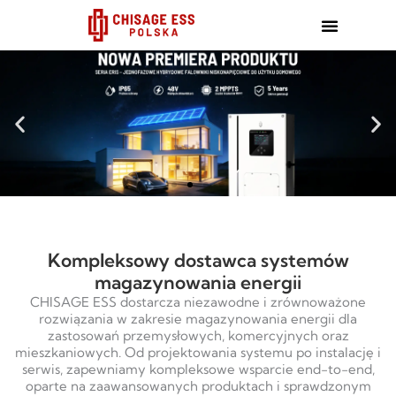
跳
至
内
容
Kompleksowy dostawca systemów
magazynowania energii
CHISAGE ESS dostarcza niezawodne i zrównoważone
rozwiązania w zakresie magazynowania energii dla
zastosowań przemysłowych, komercyjnych oraz
mieszkaniowych. Od projektowania systemu po instalację i
serwis, zapewniamy kompleksowe wsparcie end-to-end,
oparte na zaawansowanych produktach i sprawdzonym