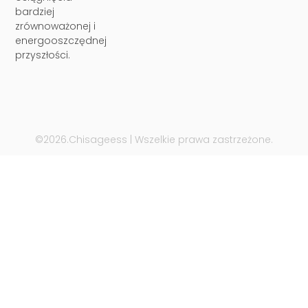
bardziej
zrównoważonej i
energooszczędnej
przyszłości.
©2026.Chisageess | Wszelkie prawa zastrzeżone.