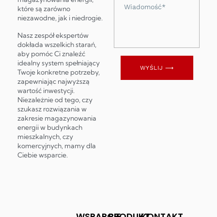
Wiadomość
które są zarówno
niezawodne, jak i niedrogie.
Nasz zespół ekspertów
dokłada wszelkich starań,
aby pomóc Ci znaleźć
idealny system spełniający
WYŚLIJ ⟶
Twoje konkretne potrzeby,
zapewniając najwyższą
wartość inwestycji.
Niezależnie od tego, czy
szukasz rozwiązania w
zakresie magazynowania
energii w budynkach
mieszkalnych, czy
komercyjnych, mamy dla
Ciebie wsparcie.
WSPARCIE
PRODUKT
KONTAKT