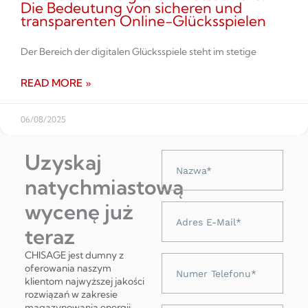
Die Bedeutung von sicheren und
transparenten Online-Glücksspielen
Der Bereich der digitalen Glücksspiele steht im stetige
READ MORE »
06/08/2025
Uzyskaj
Nazwa
natychmiastową
wycenę już
Adres
e-
teraz
mail
CHISAGE jest dumny z
Numer
oferowania naszym
telefonu
klientom najwyższej jakości
rozwiązań w zakresie
magazynowania energii,