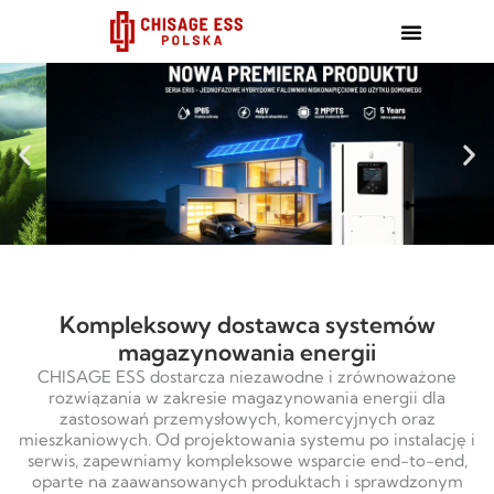
跳
至
内
容
Kompleksowy dostawca systemów
magazynowania energii
CHISAGE ESS dostarcza niezawodne i zrównoważone
rozwiązania w zakresie magazynowania energii dla
zastosowań przemysłowych, komercyjnych oraz
mieszkaniowych. Od projektowania systemu po instalację i
serwis, zapewniamy kompleksowe wsparcie end-to-end,
oparte na zaawansowanych produktach i sprawdzonym