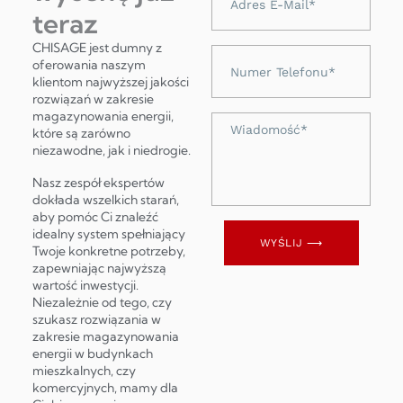
e-
teraz
mail
CHISAGE jest dumny z
Numer
oferowania naszym
telefonu
klientom najwyższej jakości
rozwiązań w zakresie
magazynowania energii,
Wiadomość
które są zarówno
niezawodne, jak i niedrogie.
Nasz zespół ekspertów
dokłada wszelkich starań,
aby pomóc Ci znaleźć
idealny system spełniający
WYŚLIJ ⟶
Twoje konkretne potrzeby,
zapewniając najwyższą
wartość inwestycji.
Niezależnie od tego, czy
szukasz rozwiązania w
zakresie magazynowania
energii w budynkach
mieszkalnych, czy
komercyjnych, mamy dla