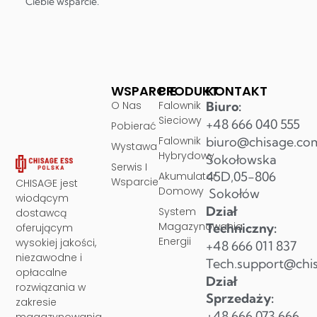
Ciebie wsparcie.
WSPARCIE
PRODUKT
KONTAKT
O Nas
Falownik
Biuro:
Sieciowy
+48 666 040 555
Pobierać
Falownik
biuro@chisage.co
Wystawa
Hybrydowy
Sokołowska
Serwis I
45D,05-806
Akumulator
Wsparcie
CHISAGE jest
Domowy
Sokołów
wiodącym
Dział
System
dostawcą
Magazynowania
Techniczny:
oferującym
Energii
wysokiej jakości,
+48 666 011 837
niezawodne i
Tech.support@chi
opłacalne
Dział
rozwiązania w
Sprzedaży:
zakresie
+48 666 073 666