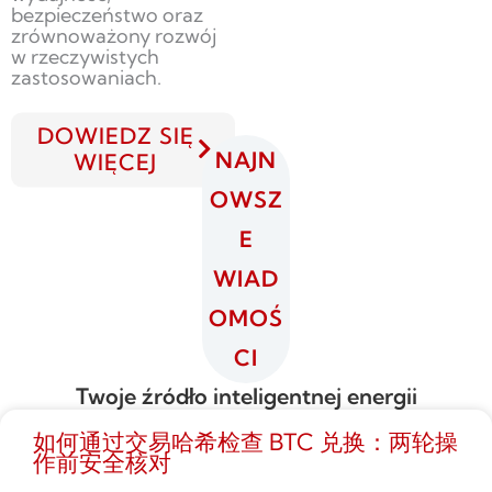
bezpieczeństwo oraz
zrównoważony rozwój
w rzeczywistych
zastosowaniach.
DOWIEDZ SIĘ
NAJN
WIĘCEJ
OWSZ
E
WIAD
OMOŚ
CI
Twoje źródło inteligentnej energii
如何通过交易哈希检查 BTC 兑换：两轮操
作前安全核对