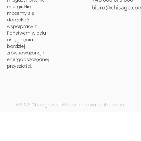
magazynowania
energii. Nie
biuro@chisage.co
możemy się
doczekać
współpracy z
Państwem w celu
osiągnięcia
bardziej
zrównoważonej i
energooszczędnej
przyszłości.
©2026.Chisageess | Wszelkie prawa zastrzeżone.