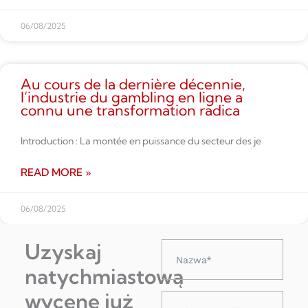
06/08/2025
Au cours de la dernière décennie,
l’industrie du gambling en ligne a
connu une transformation radica
Introduction : La montée en puissance du secteur des je
READ MORE »
06/08/2025
Uzyskaj
Nazwa
natychmiastową
wycenę już
Adres