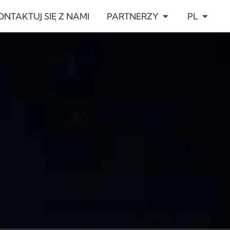
ARCIE
OPEN PARTNERZ
OPEN P
ONTAKTUJ SIĘ Z NAMI
PARTNERZY
PL