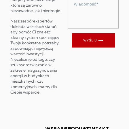
Wiadomość
które są zarówno
niezawodne, jak i niedrogie.
Nasz zespół ekspertów
dokłada wszelkich starań,
aby pomóc Ci znaleźć
idealny system spełniający
WYŚLIJ ⟶
Twoje konkretne potrzeby,
zapewniając najwyższą
wartość inwestycji.
Niezależnie od tego, czy
szukasz rozwiązania w
zakresie magazynowania
energii w budynkach
mieszkalnych, czy
komercyjnych, mamy dla
Ciebie wsparcie.
WSPARCIE
PRODUKT
KONTAKT