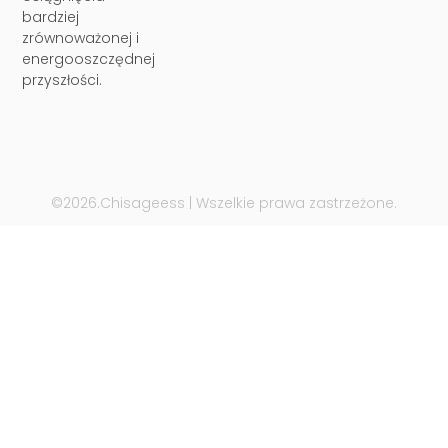
bardziej
zrównoważonej i
energooszczędnej
przyszłości.
©2026.Chisageess | Wszelkie prawa zastrzeżone.