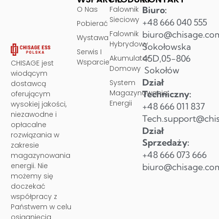
O Nas
Falownik
Biuro:
Sieciowy
+48 666 040 555
Pobierać
Falownik
biuro@chisage.co
Wystawa
Hybrydowy
Sokołowska
Serwis I
45D,05-806
Akumulator
Wsparcie
CHISAGE jest
Domowy
Sokołów
wiodącym
Dział
System
dostawcą
Magazynowania
Techniczny:
oferującym
Energii
wysokiej jakości,
+48 666 011 837
niezawodne i
Tech.support@chi
opłacalne
Dział
rozwiązania w
Sprzedaży:
zakresie
+48 666 073 666
magazynowania
energii. Nie
biuro@chisage.co
możemy się
doczekać
współpracy z
Państwem w celu
osiągnięcia