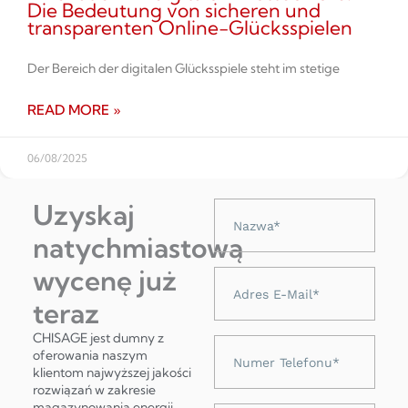
Die Bedeutung von sicheren und
transparenten Online-Glücksspielen
Der Bereich der digitalen Glücksspiele steht im stetige
READ MORE »
06/08/2025
Uzyskaj
Nazwa
natychmiastową
wycenę już
Adres
e-
teraz
mail
CHISAGE jest dumny z
Numer
oferowania naszym
telefonu
klientom najwyższej jakości
rozwiązań w zakresie
magazynowania energii,