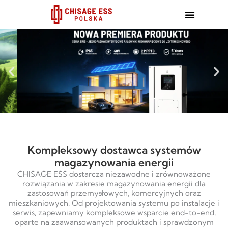
跳
至
内
容
Kompleksowy dostawca systemów
magazynowania energii
CHISAGE ESS dostarcza niezawodne i zrównoważone
rozwiązania w zakresie magazynowania energii dla
zastosowań przemysłowych, komercyjnych oraz
mieszkaniowych. Od projektowania systemu po instalację i
serwis, zapewniamy kompleksowe wsparcie end-to-end,
oparte na zaawansowanych produktach i sprawdzonym