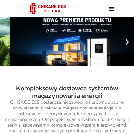
跳
至
内
容
Kompleksowy dostawca systemów
magazynowania energii
CHISAGE ESS dostarcza niezawodne i zrównoważone
rozwiązania w zakresie magazynowania energii dla
zastosowań przemysłowych, komercyjnych oraz
mieszkaniowych. Od projektowania systemu po instalację i
serwis, zapewniamy kompleksowe wsparcie end-to-end,
oparte na zaawansowanych produktach i sprawdzonym