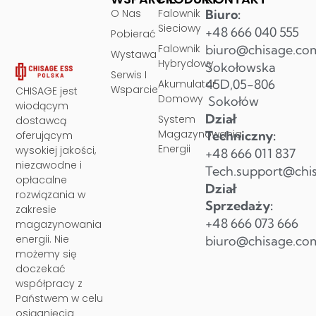
O Nas
Falownik
Biuro:
Sieciowy
+48 666 040 555
Pobierać
Falownik
biuro@chisage.co
Wystawa
Hybrydowy
Sokołowska
Serwis I
45D,05-806
Akumulator
Wsparcie
CHISAGE jest
Domowy
Sokołów
wiodącym
Dział
System
dostawcą
Magazynowania
Techniczny:
oferującym
Energii
wysokiej jakości,
+48 666 011 837
niezawodne i
Tech.support@chi
opłacalne
Dział
rozwiązania w
Sprzedaży:
zakresie
+48 666 073 666
magazynowania
energii. Nie
biuro@chisage.co
możemy się
doczekać
współpracy z
Państwem w celu
osiągnięcia