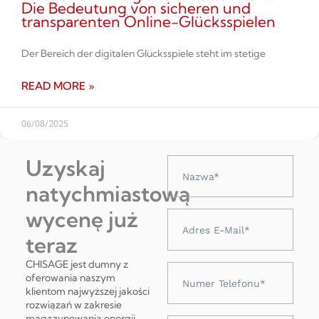
Die Bedeutung von sicheren und
transparenten Online-Glücksspielen
Der Bereich der digitalen Glücksspiele steht im stetige
READ MORE »
06/08/2025
Uzyskaj
Nazwa
natychmiastową
wycenę już
Adres
e-
teraz
mail
CHISAGE jest dumny z
Numer
oferowania naszym
telefonu
klientom najwyższej jakości
rozwiązań w zakresie
magazynowania energii,