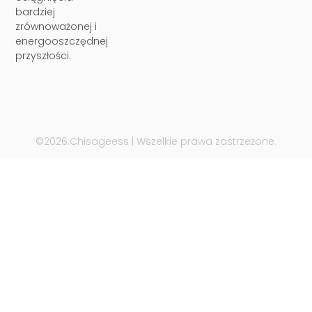
bardziej
zrównoważonej i
energooszczędnej
przyszłości.
©2026.Chisageess | Wszelkie prawa zastrzeżone.