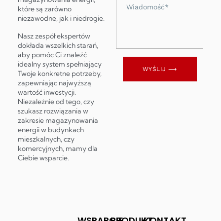
Wiadomość
które są zarówno
niezawodne, jak i niedrogie.
Nasz zespół ekspertów
dokłada wszelkich starań,
aby pomóc Ci znaleźć
idealny system spełniający
WYŚLIJ ⟶
Twoje konkretne potrzeby,
zapewniając najwyższą
wartość inwestycji.
Niezależnie od tego, czy
szukasz rozwiązania w
zakresie magazynowania
energii w budynkach
mieszkalnych, czy
komercyjnych, mamy dla
Ciebie wsparcie.
WSPARCIE
PRODUKT
KONTAKT