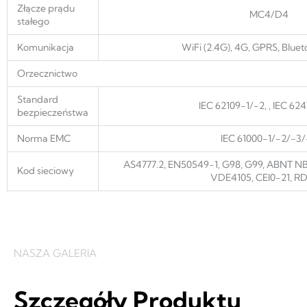
Złącze prądu
MC4/D4
stałego
Komunikacja
WiFi (2.4G), 4G, GPRS, Blue
Orzecznictwo
Standard
IEC 62109-1/-2, , IEC 62
bezpieczeństwa
Norma EMC
IEC 61000-1/-2/-3
AS4777.2, EN50549-1, G98, G99, ABNT N
Kod sieciowy
VDE4105, CEI0-21, R
NASZA GALERIA
Szczegóły Produktu