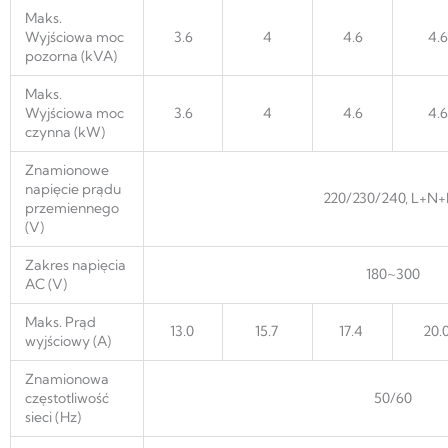
Maks.
Wyjściowa moc
3.6
4
4.6
4.6
pozorna (kVA)
Maks.
Wyjściowa moc
3.6
4
4.6
4.6
czynna (kW)
Znamionowe
napięcie prądu
220/230/240, L+N+
przemiennego
(V)
Zakres napięcia
180~300
AC (V)
Maks. Prąd
13.0
15.7
17.4
20.
wyjściowy (A)
Znamionowa
częstotliwość
50/60
sieci (Hz)