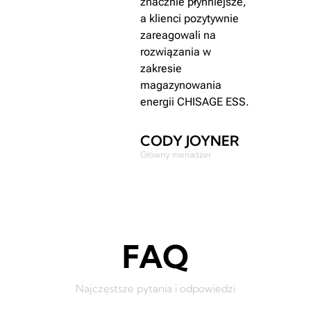
as
znacznie płynniejsze,
a klienci pozytywnie
ności
zareagowali na
woleni
rozwiązania w
ISAGE
zakresie
magazynowania
energii CHISAGE ESS.
CODY JOYNER
Główny menadżer
FAQ
Najczęstsze pytania i odpowiedzi