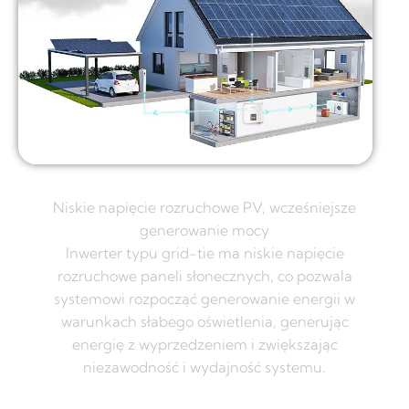
Niskie napięcie rozruchowe PV, wcześniejsze
generowanie mocy
Inwerter typu grid-tie ma niskie napięcie
rozruchowe paneli słonecznych, co pozwala
systemowi rozpocząć generowanie energii w
warunkach słabego oświetlenia, generując
energię z wyprzedzeniem i zwiększając
niezawodność i wydajność systemu.