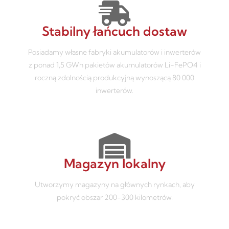
Stabilny łańcuch dostaw
Posiadamy własne fabryki akumulatorów i inwerterów
z ponad 1,5 GWh pakietów akumulatorów Li-FePO4 i
roczną zdolnością produkcyjną wynoszącą 80 000
inwerterów.
Magazyn lokalny
Utworzymy magazyny na głównych rynkach, aby
pokryć obszar 200-300 kilometrów.