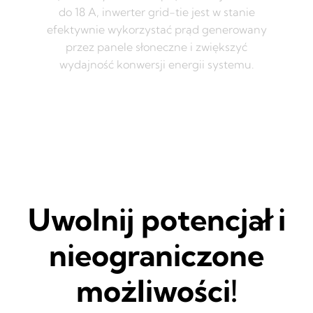
do 18 A, inwerter grid-tie jest w stanie
efektywnie wykorzystać prąd generowany
przez panele słoneczne i zwiększyć
wydajność konwersji energii systemu.
Uwolnij potencjał i
nieograniczone
możliwości!