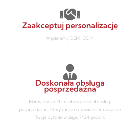
Zaakceptuj personalizację
Wspieramy OEM i ODM.
Doskonała obsługa
posprzedażna
Mamy ponad 20-osobowy zespół obsługi
posprzedażnej, który może odpowiedzieć na każde
Twoje pytanie w ciągu 7*24 godzin.