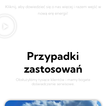
Kliknij, aby dowiedzieć się o nas więcej i razem wejść w
nową erę energii!
Przypadki
zastosowań
Obsłużyliśmy tysiące klientów i mamy bogate
doświadczenie serwisowe.