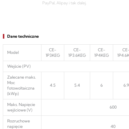
PayPal, Alipay i tak dalej.
Dane techniczne
CE-
CE-
CE-
CE
Model
1P3KEG
1P3.6KEG
1P4KEG
1P4.6
Wejście (PV)
Zalecane maks.
Moc
4.5
5.4
6
6.9
fotowoltaiczna
(kWp)
Maks. Napięcie
600
wejściowe (V)
Rozruchowe
napięcie
40