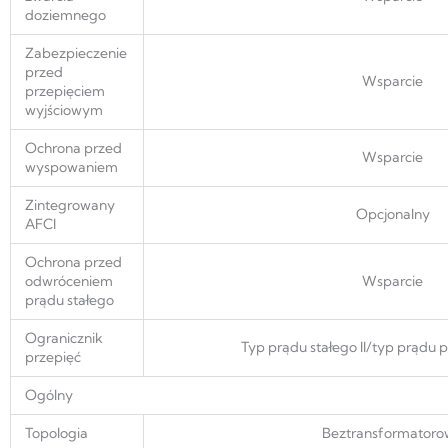
doziemnego
Zabezpieczenie
przed
Wsparcie
przepięciem
wyjściowym
Ochrona przed
Wsparcie
wyspowaniem
Zintegrowany
Opcjonalny
AFCI
Ochrona przed
odwróceniem
Wsparcie
prądu stałego
Ogranicznik
Typ prądu stałego II/typ prądu p
przepięć
Ogólny
Topologia
Beztransformator