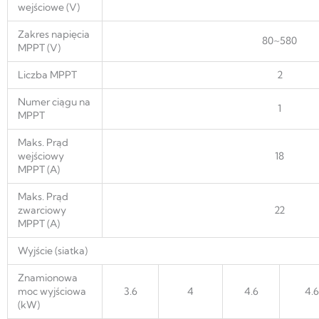
wejściowe (V)
Zakres napięcia
80~580
MPPT (V)
Liczba MPPT
2
Numer ciągu na
1
MPPT
Maks. Prąd
wejściowy
18
MPPT (A)
Maks. Prąd
zwarciowy
22
MPPT (A)
Wyjście (siatka)
Znamionowa
moc wyjściowa
3.6
4
4.6
4.6
(kW)