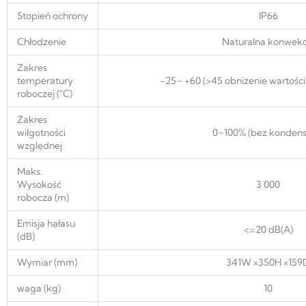
Stopień ochrony
IP66
Chłodzenie
Naturalna konwekc
Zakres
temperatury
-25~ +60 (>45 obniżenie wartośc
roboczej (°C)
Zakres
wilgotności
0~100% (bez kondensa
względnej
Maks.
Wysokość
3 000
robocza (m)
Emisja hałasu
<=20 dB(A)
(dB)
Wymiar (mm)
341W ×350H ×159
waga (kg)
10