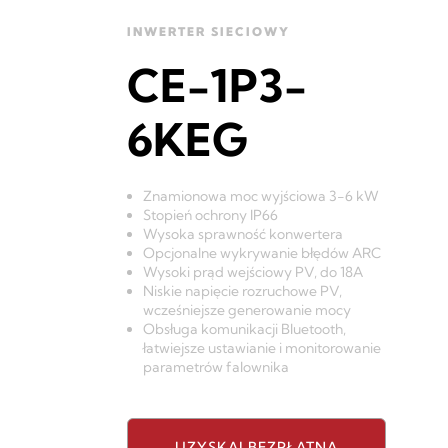
INWERTER SIECIOWY
CE-1P3-
6KEG
Znamionowa moc wyjściowa 3-6 kW
Stopień ochrony IP66
Wysoka sprawność konwertera
Opcjonalne wykrywanie błędów ARC
Wysoki prąd wejściowy PV, do 18A
Niskie napięcie rozruchowe PV,
wcześniejsze generowanie mocy
Obsługa komunikacji Bluetooth,
łatwiejsze ustawianie i monitorowanie
parametrów falownika
UZYSKAJ BEZPŁATNĄ