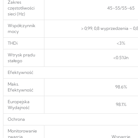
Zakres
częstotliwości
45~55/55~65
sieci (Hz)
Współczynnik
> 0,99, 0,8 wyprzedzenia ~ 0,
mocy
THDi
<3%
Wtrysk prądu
<0.5%ln
stałego
Efektywność
Maks.
98.6%
Efektywność
Europejska
98.1%
Wydajność
Ochrona
Monitorowanie
zwarcia
Wsparcie