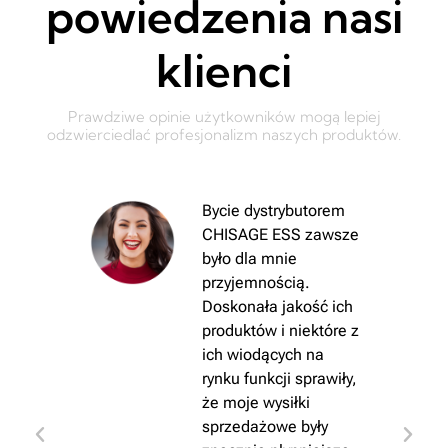
powiedzenia nasi
klienci
Prawdziwe opinie użytkowników mogą lepiej
odzwierciedlać profesjonalizm naszych produktów.
Bycie dystrybutorem
CHISAGE ESS zawsze
było dla mnie
przyjemnością.
Doskonała jakość ich
GE
produktów i niektóre z
asze
ich wiodących na
rynku funkcji sprawiły,
y
że moje wysiłki
sprzedażowe były