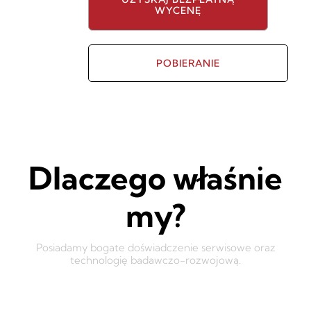
WYCENĘ
POBIERANIE
Dlaczego właśnie
my?
Posiadamy bogate doświadczenie serwisowe oraz
technologię badawczo-rozwojową.