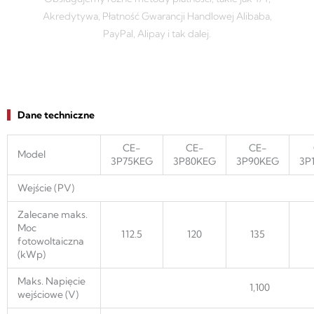
Akredytywa, Płatność Gwarancji Handlowej Alibaba,
PayPal, Alipay i tak dalej.
Dane techniczne
CE-
CE-
CE-
Model
3P75KEG
3P80KEG
3P90KEG
3P
Wejście (PV)
Zalecane maks.
Moc
112.5
120
135
fotowoltaiczna
(kWp)
Maks. Napięcie
1,100
wejściowe (V)