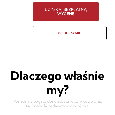
UZYSKAJ BEZPŁATNĄ
WYCENĘ
POBIERANIE
Dlaczego właśnie
my?
Posiadamy bogate doświadczenie serwisowe oraz
technologię badawczo-rozwojową.