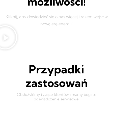
możliwości!
Kliknij, aby dowiedzieć się o nas więcej i razem wejść w
nową erę energii!
Przypadki
zastosowań
Obsłużyliśmy tysiące klientów i mamy bogate
doświadczenie serwisowe.