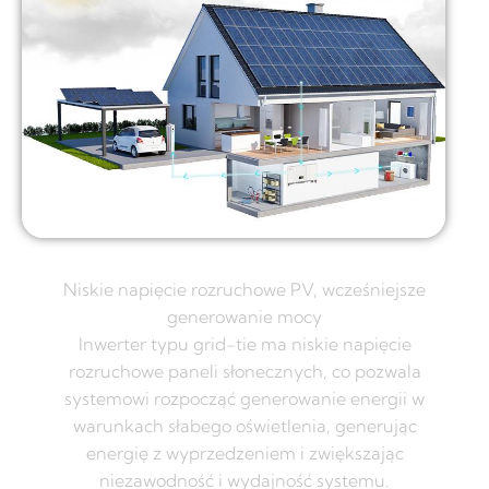
Niskie napięcie rozruchowe PV, wcześniejsze
generowanie mocy
Inwerter typu grid-tie ma niskie napięcie
rozruchowe paneli słonecznych, co pozwala
systemowi rozpocząć generowanie energii w
warunkach słabego oświetlenia, generując
energię z wyprzedzeniem i zwiększając
niezawodność i wydajność systemu.