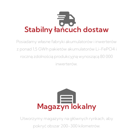
Stabilny łańcuch dostaw
Posiadamy własne fabryki akumulatorów i inwerterów
z ponad 1,5 GWh pakietów akumulatorów Li-FePO4 i
roczną zdolnością produkcyjną wynoszącą 80 000
inwerterów.
Magazyn lokalny
Utworzymy magazyny na głównych rynkach, aby
pokryć obszar 200-300 kilometrów.