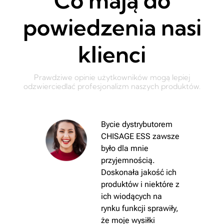
Co mają do
powiedzenia nasi
klienci
Prawdziwe opinie użytkowników mogą lepiej
odzwierciedlać profesjonalizm naszych produktów.
Bycie dystrybutorem
CHISAGE ESS zawsze
było dla mnie
przyjemnością.
Doskonała jakość ich
GE
produktów i niektóre z
asze
ich wiodących na
rynku funkcji sprawiły,
y
że moje wysiłki