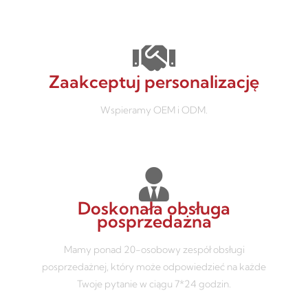
Zaakceptuj personalizację
Wspieramy OEM i ODM.
Doskonała obsługa
posprzedażna
Mamy ponad 20-osobowy zespół obsługi
posprzedażnej, który może odpowiedzieć na każde
Twoje pytanie w ciągu 7*24 godzin.