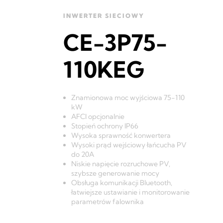
INWERTER SIECIOWY
CE-3P75-
110KEG
Znamionowa moc wyjściowa 75-110
kW
AFCI opcjonalnie
Stopień ochrony IP66
Wysoka sprawność konwertera
Wysoki prąd wejściowy łańcucha PV
do 20A
Niskie napięcie rozruchowe PV,
szybsze generowanie mocy
Obsługa komunikacji Bluetooth,
łatwiejsze ustawianie i monitorowanie
parametrów falownika