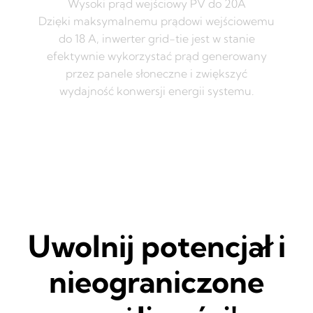
Wysoki prąd wejściowy PV do 20A
Dzięki maksymalnemu prądowi wejściowemu
do 18 A, inwerter grid-tie jest w stanie
efektywnie wykorzystać prąd generowany
przez panele słoneczne i zwiększyć
wydajność konwersji energii systemu.
Uwolnij potencjał i
nieograniczone