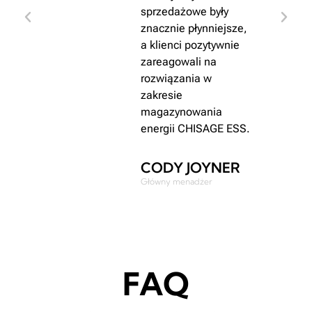
sprzedażowe były
as
znacznie płynniejsze,
a klienci pozytywnie
ności
zareagowali na
woleni
rozwiązania w
ISAGE
zakresie
magazynowania
energii CHISAGE ESS.
CODY JOYNER
Główny menadżer
FAQ