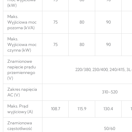
(kW)
Maks.
Wyjściowa moc
75
80
90
pozorna (kVA)
Maks.
Wyjściowa moc
75
80
90
czynna (kW)
Znamionowe
napięcie prądu
220/380, 230/400, 240/415, 3
przemiennego
(V)
Zakres napięcia
310~520
AC (V)
Maks. Prąd
108.7
115.9
130.4
wyjściowy (A)
Znamionowa
częstotliwość
50/60