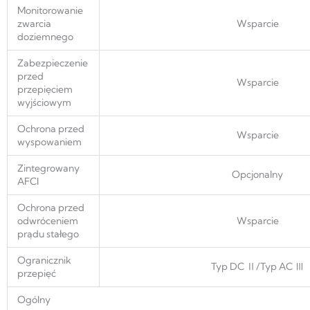
Monitorowanie
zwarcia
Wsparcie
doziemnego
Zabezpieczenie
przed
Wsparcie
przepięciem
wyjściowym
Ochrona przed
Wsparcie
wyspowaniem
Zintegrowany
Opcjonalny
AFCI
Ochrona przed
odwróceniem
Wsparcie
prądu stałego
Ogranicznik
Typ DC Ⅱ/Typ AC Ⅲ
przepięć
Ogólny