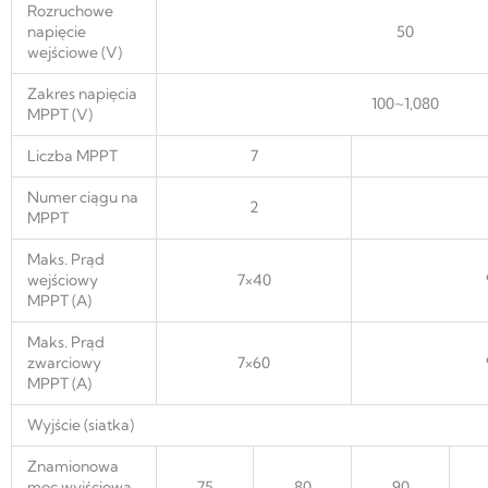
Rozruchowe
napięcie
50
wejściowe (V)
Zakres napięcia
100~1,080
MPPT (V)
Liczba MPPT
7
Numer ciągu na
2
MPPT
Maks. Prąd
wejściowy
7×40
MPPT (A)
Maks. Prąd
zwarciowy
7×60
MPPT (A)
Wyjście (siatka)
Znamionowa
moc wyjściowa
75
80
90