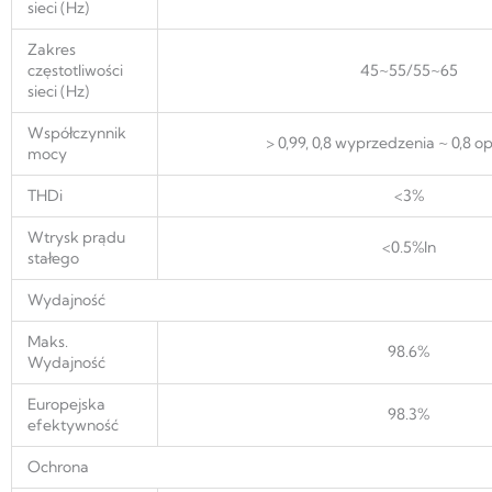
sieci (Hz)
Zakres
częstotliwości
45~55/55~65
sieci (Hz)
Współczynnik
> 0,99, 0,8 wyprzedzenia ~ 0,8 o
mocy
THDi
<3%
Wtrysk prądu
<0.5%ln
stałego
Wydajność
Maks.
98.6%
Wydajność
Europejska
98.3%
efektywność
Ochrona