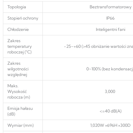
Topologia
Beztransformatorowy
Stopień ochrony
IP66
Chłodzenie
Inteligentni fani
Zakres
temperatury
-25~+60 (>45 obniżanie wartości z
roboczej (°C)
Zakres
wilgotności
0~100% (bez kondensacji
względnej
Maks.
Wysokość
3,000
robocza (m)
Emisja hałasu
<=40 dB(A)
(dB)
Wymiar (mm)
1,020W ×696H ×300D